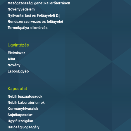
Mezőgazdasági genetikai erőforrások
Növényvédelem
Nyilvántartási és Felügyeleti Díj
Rendszerszervezés és felügyelet
Termékpálya-ellenőrzés
Ügyintézés
Élelmiszer
Állat
Növény
Labor/Egyéb
Kapcsolat
Nébih Igazgatóságok
Nébih Laboratóriumok
Kormányhivatalok
Sajtókapcsolat
Ügyfélszolgálat
Hatósági jogsegély