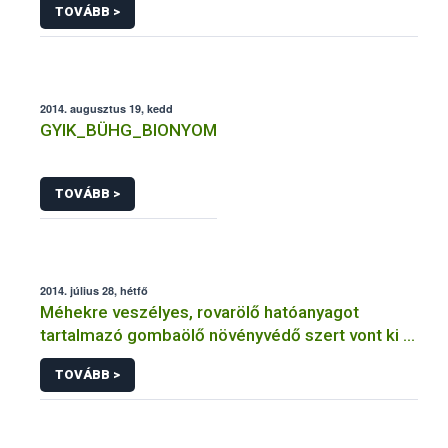
TOVÁBB >
2014. augusztus 19, kedd
GYIK_BÜHG_BIONYOM
TOVÁBB >
2014. július 28, hétfő
Méhekre veszélyes, rovarölő hatóanyagot
tartalmazó gombaölő növényvédő szert vont ki a
forgalomból a NÉBIH
TOVÁBB >