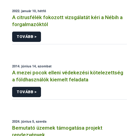
2022. január 10, hétfő
A citrusfélék fokozott vizsgálatát kéri a Nébih a
forgalmazóktól
TOVÁBB >
2014. június 14, szombat
A mezei pocok elleni védekezési kötelezettség
a földhasználók kiemelt feladata
TOVÁBB >
2024. június 5, szerda
Bemutató üzemek támogatása projekt
rendezvények