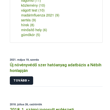
vágóhíd
(11)
közlemény
(10)
vágott test
(10)
madárinfluenza 2021
(9)
sertés
(9)
hírek
(8)
minősítő hely
(6)
gümőkór
(5)
2021. május 19, szerda
Új növényvédő szer hatóanyag adatbázis a Nébih
honlapján
TOVÁBB >
2018. július 26, csütörtök
2018. 1. számú jogosult erdészeti