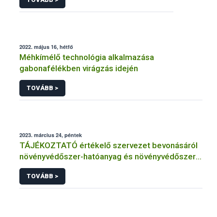
2022. május 16, hétfő
Méhkímélő technológia alkalmazása
gabonafélékben virágzás idején
TOVÁBB >
2023. március 24, péntek
TÁJÉKOZTATÓ értékelő szervezet bevonásáról
növényvédőszer-hatóanyag és növényvédőszer
engedélyezésére, továbbá a meglévő engedély
TOVÁBB >
meghosszabbítására vagy módosítására irányuló
eljárásba