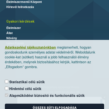
Élelmiszermentő Központ
Hírlevél feliratkozás
Gyakori kérdések
Élelmiszer
Állat
Növény
Labor/Egyéb
Adatkezelési tájékoztatónkban
megismerheti, hogyan
gondoskodunk személyes adatai védelméről. Weboldalunk
cookie-kat (sütiket) használ a jobb felhasználói élmény
érdekében, melynek biztosításához kérjük, kattintson az
„Elfogadom” gombra.
Statisztikai célú sütik
Nemzeti Élelmiszerlánc-biztonsági Hivatal
Hirdetési célú sütik
Cím: 1024 Budapest, Keleti Károly utca. 24.
Alapműködést biztosító és funkcionális sütik
×
Levelezési cím: 1525 Budapest. Pf. 30.
ÖSSZES SÜTI ELFOGADÁSA