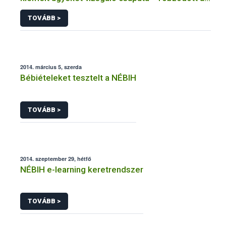
szabálytalanságokban az alig három hónapja
TOVÁBB >
újranyitott előállító hely
2014. március 5, szerda
Bébiételeket tesztelt a NÉBIH
TOVÁBB >
2014. szeptember 29, hétfő
NÉBIH e-learning keretrendszer
TOVÁBB >