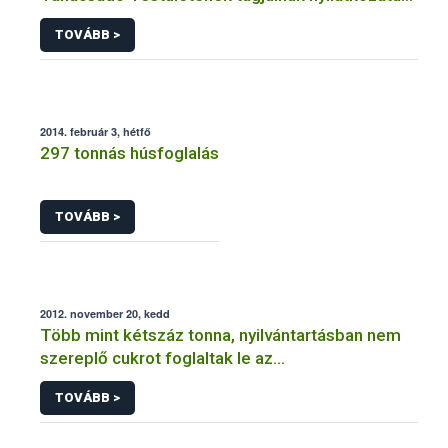
az Európai Élelmiszerbiztonsági Hatóság
TOVÁBB >
megalapításának 10. évfordulója alkalmából
2014. február 3, hétfő
297 tonnás húsfoglalás
TOVÁBB >
2012. november 20, kedd
Több mint kétszáz tonna, nyilvántartásban nem
szereplő cukrot foglaltak le az
élelmiszerbiztonsági hatóságok
TOVÁBB >