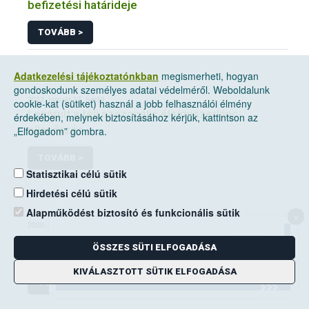
befizetési határideje
TOVÁBB >
Adatkezelési tájékoztatónkban
megismerheti, hogyan
gondoskodunk személyes adatai védelméről. Weboldalunk
2022. január 17, hétfő
cookie-kat (sütiket) használ a jobb felhasználói élmény
Lezárult a téli szezonális élelmiszerlánc-
érdekében, melynek biztosításához kérjük, kattintson az
ellenőrzés
„Elfogadom” gombra.
TOVÁBB >
Statisztikai célú sütik
Hirdetési célú sütik
Alapműködést biztosító és funkcionális sütik
×
2020. április 1, szerda
Csongrád megyét is elérte a madárinfluenza
ÖSSZES SÜTI ELFOGADÁSA
KIVÁLASZTOTT SÜTIK ELFOGADÁSA
TOVÁBB >