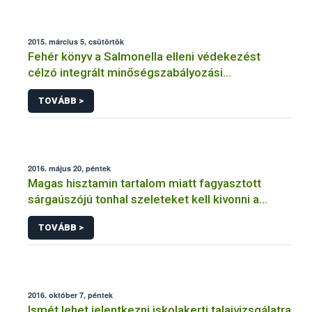
2015. március 5, csütörtök
Fehér könyv a Salmonella elleni védekezést
célzó integrált minőségszabályozási
rendszerhez
TOVÁBB >
2016. május 20, péntek
Magas hisztamin tartalom miatt fagyasztott
sárgaúszójú tonhal szeleteket kell kivonni a
forgalomból
TOVÁBB >
2016. október 7, péntek
Ismét lehet jelentkezni iskolakerti talajvizsgálatra