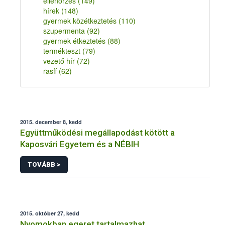
ellenőrzés
(149)
hírek
(148)
gyermek közétkeztetés
(110)
szupermenta
(92)
gyermek étkeztetés
(88)
termékteszt
(79)
vezető hír
(72)
rasff
(62)
2015. december 8, kedd
Együttműködési megállapodást kötött a
Kaposvári Egyetem és a NÉBIH
TOVÁBB >
2015. október 27, kedd
Nyomokban egeret tartalmazhat…