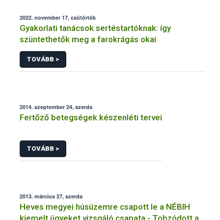
2022. november 17, csütörtök
Gyakorlati tanácsok sertéstartóknak: így
szüntethetők meg a farokrágás okai
TOVÁBB >
2014. szeptember 24, szerda
Fertőző betegségek készenléti tervei
TOVÁBB >
2013. március 27, szerda
Heves megyei húsüzemre csapott le a NÉBIH
kiemelt ügyeket vizsgáló csapata - Tobzódott a