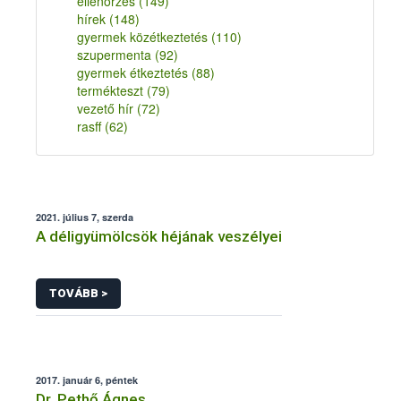
ellenőrzés
(149)
hírek
(148)
gyermek közétkeztetés
(110)
szupermenta
(92)
gyermek étkeztetés
(88)
termékteszt
(79)
vezető hír
(72)
rasff
(62)
2021. július 7, szerda
A déligyümölcsök héjának veszélyei
TOVÁBB >
2017. január 6, péntek
Dr. Pethő Ágnes