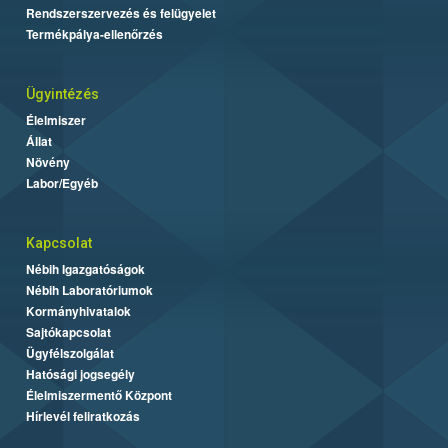
Rendszerszervezés és felügyelet
Termékpálya-ellenőrzés
Ügyintézés
Élelmiszer
Állat
Növény
Labor/Egyéb
Kapcsolat
Nébih Igazgatóságok
Nébih Laboratóriumok
Kormányhivatalok
Sajtókapcsolat
Ügyfélszolgálat
Hatósági jogsegély
Élelmiszermentő Központ
Hírlevél feliratkozás