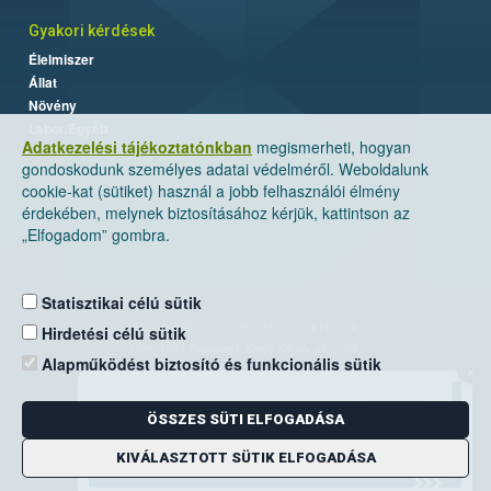
Gyakori kérdések
Élelmiszer
Állat
Növény
Labor/Egyéb
Adatkezelési tájékoztatónkban
megismerheti, hogyan
gondoskodunk személyes adatai védelméről. Weboldalunk
cookie-kat (sütiket) használ a jobb felhasználói élmény
érdekében, melynek biztosításához kérjük, kattintson az
„Elfogadom” gombra.
Statisztikai célú sütik
Nemzeti Élelmiszerlánc-biztonsági Hivatal
Hirdetési célú sütik
Cím: 1024 Budapest, Keleti Károly utca. 24.
Alapműködést biztosító és funkcionális sütik
×
Levelezési cím: 1525 Budapest. Pf. 30.
ÖSSZES SÜTI ELFOGADÁSA
E-mail:
ugyfelszolgalat@nebih.gov.hu
Zöld szám: 06-80/263-244
KIVÁLASZTOTT SÜTIK ELFOGADÁSA
Telefon: 06-1/ 336-9000