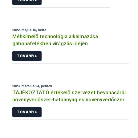
2022. május 16, hétfő
Méhkímélő technológia alkalmazása
gabonafélékben virágzás idején
TOVÁBB >
2023. március 24, péntek
TÁJÉKOZTATÓ értékelő szervezet bevonásáról
növényvédőszer-hatóanyag és növényvédőszer
engedélyezésére, továbbá a meglévő engedély
TOVÁBB >
meghosszabbítására vagy módosítására irányuló
eljárásba