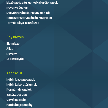
Mezőgazdasági genetikai erőforrások
Növényvédelem
Nyilvántartási és Felügyeleti Díj
Rendszerszervezés és felügyelet
Termékpálya-ellenőrzés
Ügyintézés
Élelmiszer
Állat
Növény
Labor/Egyéb
Kapcsolat
Nébih Igazgatóságok
Nébih Laboratóriumok
Kormányhivatalok
Sajtókapcsolat
Ügyfélszolgálat
Hatósági jogsegély