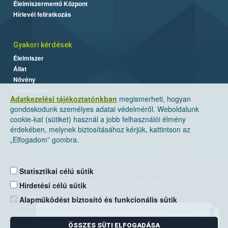
Élelmiszermentő Központ
Hírlevél feliratkozás
Gyakori kérdések
Élelmiszer
Állat
Növény
Labor/Egyéb
Adatkezelési tájékoztatónkban
megismerheti, hogyan
gondoskodunk személyes adatai védelméről. Weboldalunk
cookie-kat (sütiket) használ a jobb felhasználói élmény
érdekében, melynek biztosításához kérjük, kattintson az
„Elfogadom” gombra.
Statisztikai célú sütik
Nemzeti Élelmiszerlánc-biztonsági Hivatal
Hirdetési célú sütik
Cím: 1024 Budapest, Keleti Károly utca. 24.
Alapműködést biztosító és funkcionális sütik
×
Levelezési cím: 1525 Budapest. Pf. 30.
ÖSSZES SÜTI ELFOGADÁSA