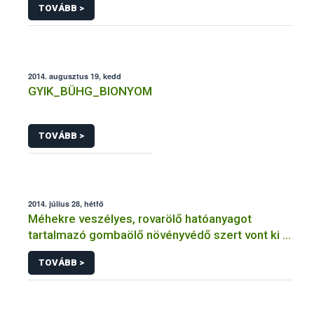
TOVÁBB >
2014. augusztus 19, kedd
GYIK_BÜHG_BIONYOM
TOVÁBB >
2014. július 28, hétfő
Méhekre veszélyes, rovarölő hatóanyagot
tartalmazó gombaölő növényvédő szert vont ki a
forgalomból a NÉBIH
TOVÁBB >