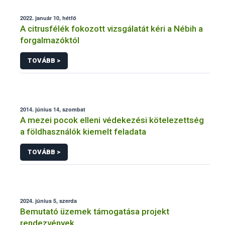
2022. január 10, hétfő
A citrusfélék fokozott vizsgálatát kéri a Nébih a
forgalmazóktól
TOVÁBB >
2014. június 14, szombat
A mezei pocok elleni védekezési kötelezettség
a földhasználók kiemelt feladata
TOVÁBB >
2024. június 5, szerda
Bemutató üzemek támogatása projekt
rendezvények