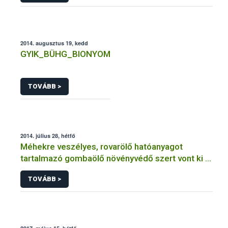
2014. augusztus 19, kedd
GYIK_BÜHG_BIONYOM
TOVÁBB >
2014. július 28, hétfő
Méhekre veszélyes, rovarölő hatóanyagot
tartalmazó gombaölő növényvédő szert vont ki a
forgalomból a NÉBIH
TOVÁBB >