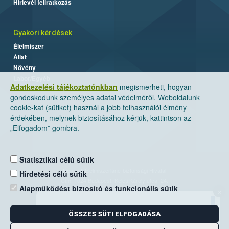
Hírlevél feliratkozás
Gyakori kérdések
Élelmiszer
Állat
Növény
Labor/Egyéb
Adatkezelési tájékoztatónkban
megismerheti, hogyan
gondoskodunk személyes adatai védelméről. Weboldalunk
cookie-kat (sütiket) használ a jobb felhasználói élmény
érdekében, melynek biztosításához kérjük, kattintson az
„Elfogadom” gombra.
Statisztikai célú sütik
Nemzeti Élelmiszerlánc-biztonsági Hivatal
Hirdetési célú sütik
Cím: 1024 Budapest, Keleti Károly utca. 24.
Alapműködést biztosító és funkcionális sütik
×
Levelezési cím: 1525 Budapest. Pf. 30.
ÖSSZES SÜTI ELFOGADÁSA
E-mail:
ugyfelszolgalat@nebih.gov.hu
Zöld szám: 06-80/263-244