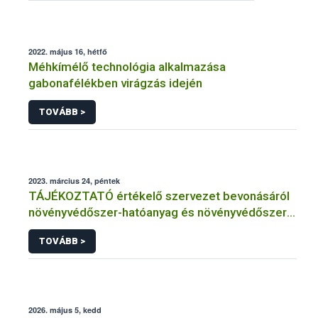
2022. május 16, hétfő
Méhkímélő technológia alkalmazása
gabonafélékben virágzás idején
TOVÁBB >
2023. március 24, péntek
TÁJÉKOZTATÓ értékelő szervezet bevonásáról
növényvédőszer-hatóanyag és növényvédőszer
engedélyezésére, továbbá a meglévő engedély
TOVÁBB >
meghosszabbítására vagy módosítására irányuló
eljárásba
2026. május 5, kedd