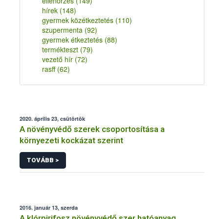
ellenőrzés
(149)
hírek
(148)
gyermek közétkeztetés
(110)
szupermenta
(92)
gyermek étkeztetés
(88)
termékteszt
(79)
vezető hír
(72)
rasff
(62)
2020. április 23, csütörtök
A növényvédő szerek csoportosítása a
környezeti kockázat szerint
TOVÁBB >
2016. január 13, szerda
A klórpirifosz növényvédő szer hatóanyag