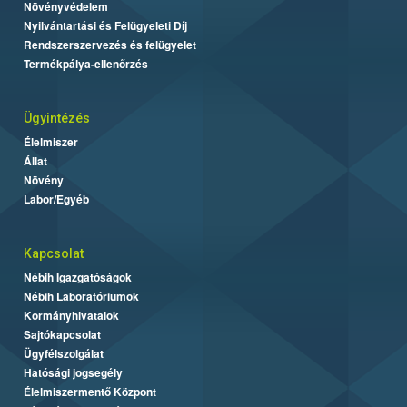
Növényvédelem
Nyilvántartási és Felügyeleti Díj
Rendszerszervezés és felügyelet
Termékpálya-ellenőrzés
Ügyintézés
Élelmiszer
Állat
Növény
Labor/Egyéb
Kapcsolat
Nébih Igazgatóságok
Nébih Laboratóriumok
Kormányhivatalok
Sajtókapcsolat
Ügyfélszolgálat
Hatósági jogsegély
Élelmiszermentő Központ