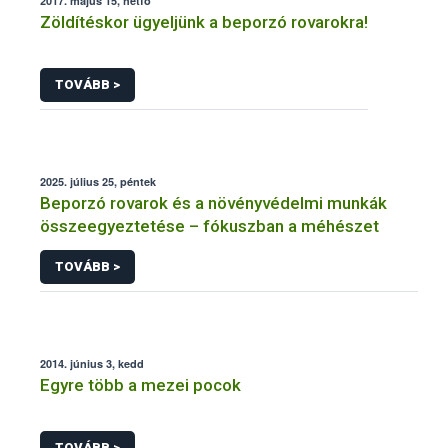
2017. május 15, hétfő
Zöldítéskor ügyeljünk a beporzó rovarokra!
TOVÁBB >
2025. július 25, péntek
Beporzó rovarok és a növényvédelmi munkák
összeegyeztetése – fókuszban a méhészet
TOVÁBB >
2014. június 3, kedd
Egyre több a mezei pocok
TOVÁBB >