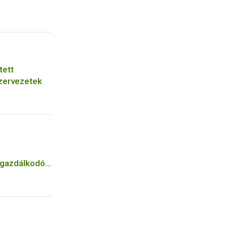
tett
zervezetek
n gazdálkodók