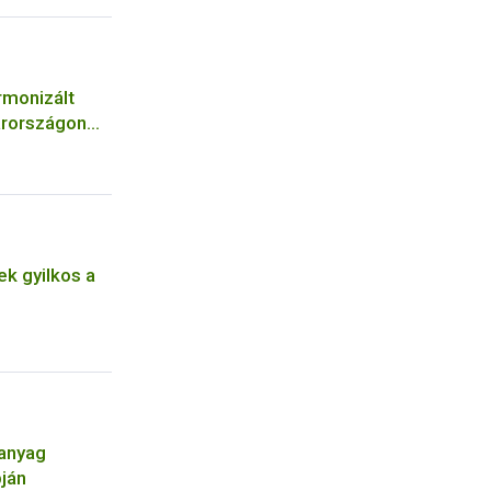
rmonizált
arországon
k gyilkos a
óanyag
pján