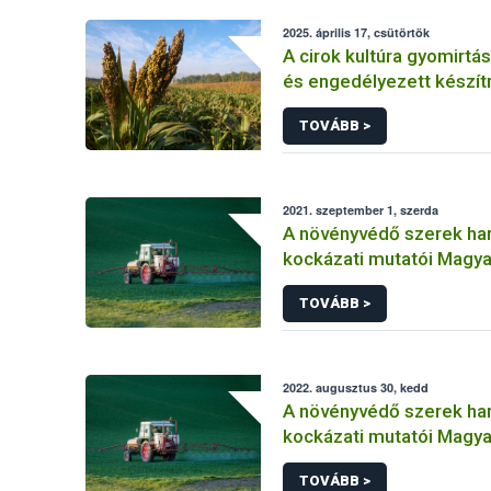
2025. április 17, csütörtök
A cirok kultúra gyomirtás
és engedélyezett készí
TOVÁBB >
2021. szeptember 1, szerda
A növényvédő szerek ha
kockázati mutatói Magy
(2011-2019)
TOVÁBB >
2022. augusztus 30, kedd
A növényvédő szerek ha
kockázati mutatói Magy
(2011-2020) Másolat 1
TOVÁBB >