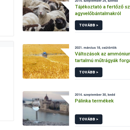
2014. szeptember 24, szerda
Tájékoztató a fertőző s
agyvelőbántalmakról
TOVÁBB >
2021. március 18, csütörtök
Változások az ammónium
tartalmú műtrágyák for
TOVÁBB >
2014. szeptember 30, kedd
Pálinka termékek
TOVÁBB >