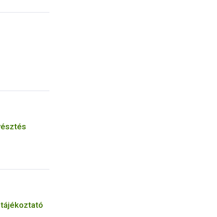
yésztés
 tájékoztató