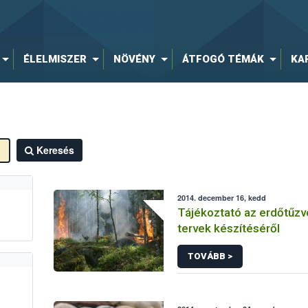
ÉLELMISZER
NÖVÉNY
ÁTFOGÓ TÉMÁK
KA
Keresés
2014. december 16, kedd
Tájékoztató az erdőtűz
tervek készítéséről
TOVÁBB >