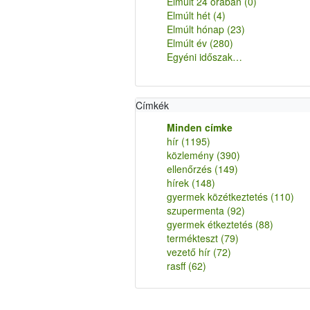
Elmúlt 24 órában
(0)
Elmúlt hét
(4)
Elmúlt hónap
(23)
Elmúlt év
(280)
Egyéni időszak…
Címkék
Minden címke
hír
(1195)
közlemény
(390)
ellenőrzés
(149)
hírek
(148)
gyermek közétkeztetés
(110)
szupermenta
(92)
gyermek étkeztetés
(88)
termékteszt
(79)
vezető hír
(72)
rasff
(62)