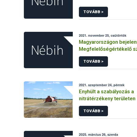
TOVÁBB >
2021. november 25, csütörtök
Magyarországon bejelen
Megfelelőségértékelő s
TOVÁBB >
2021. szeptember 24, péntek
Enyhült a szabályozás a
nitrátérzékeny területe
esetében
TOVÁBB >
2025. március 26, szerda