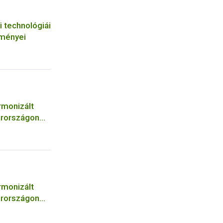
i technológiái
tményei
rmonizált
arországon
rmonizált
arországon