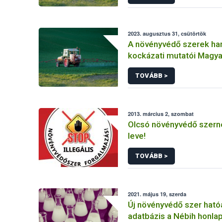
2023. augusztus 31, csütörtök
A növényvédő szerek ha
kockázati mutatói Magy
(2011-2020)
TOVÁBB >
2013. március 2, szombat
Olcsó növényvédő szerne
leve!
TOVÁBB >
2021. május 19, szerda
Új növényvédő szer hat
adatbázis a Nébih honla