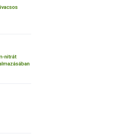
zivacsos
-nitrát
galmazásában