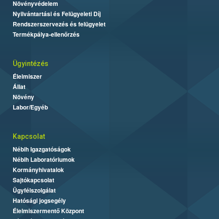
Növényvédelem
Nyilvántartási és Felügyeleti Díj
Rendszerszervezés és felügyelet
Termékpálya-ellenőrzés
Ügyintézés
Élelmiszer
Állat
Növény
Labor/Egyéb
Kapcsolat
Nébih Igazgatóságok
Nébih Laboratóriumok
Kormányhivatalok
Sajtókapcsolat
Ügyfélszolgálat
Hatósági jogsegély
Élelmiszermentő Központ