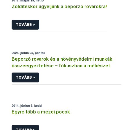
2017. május 15, hétfő
Zöldítéskor ügyeljünk a beporzó rovarokra!
TOVÁBB >
2025. július 25, péntek
Beporzó rovarok és a növényvédelmi munkák
összeegyeztetése – fókuszban a méhészet
TOVÁBB >
2014. június 3, kedd
Egyre több a mezei pocok
TOVÁBB >