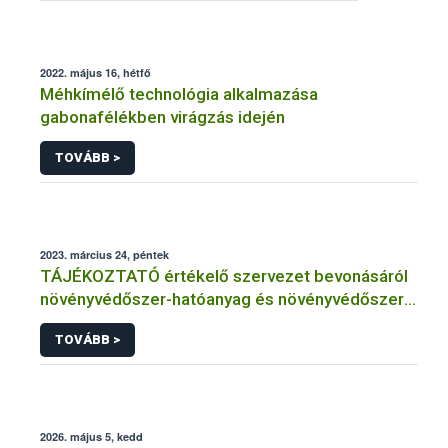
2022. május 16, hétfő
Méhkímélő technológia alkalmazása
gabonafélékben virágzás idején
TOVÁBB >
2023. március 24, péntek
TÁJÉKOZTATÓ értékelő szervezet bevonásáról
növényvédőszer-hatóanyag és növényvédőszer
engedélyezésére, továbbá a meglévő engedély
TOVÁBB >
meghosszabbítására vagy módosítására irányuló
eljárásba
2026. május 5, kedd