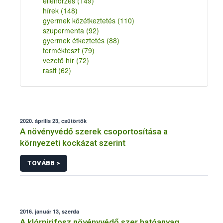
ellenőrzés
(149)
hírek
(148)
gyermek közétkeztetés
(110)
szupermenta
(92)
gyermek étkeztetés
(88)
termékteszt
(79)
vezető hír
(72)
rasff
(62)
2020. április 23, csütörtök
A növényvédő szerek csoportosítása a
környezeti kockázat szerint
TOVÁBB >
2016. január 13, szerda
A klórpirifosz növényvédő szer hatóanyag