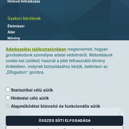
Hírlevél feliratkozás
Gyakori kérdések
Élelmiszer
Állat
Növény
Labor/Egyéb
Adatkezelési tájékoztatónkban
megismerheti, hogyan
gondoskodunk személyes adatai védelméről. Weboldalunk
cookie-kat (sütiket) használ a jobb felhasználói élmény
érdekében, melynek biztosításához kérjük, kattintson az
„Elfogadom” gombra.
Statisztikai célú sütik
Nemzeti Élelmiszerlánc-biztonsági Hivatal
Hirdetési célú sütik
Cím: 1024 Budapest, Keleti Károly utca. 24.
Alapműködést biztosító és funkcionális sütik
×
Levelezési cím: 1525 Budapest. Pf. 30.
ÖSSZES SÜTI ELFOGADÁSA
E-mail:
ugyfelszolgalat@nebih.gov.hu
Zöld szám: 06-80/263-244