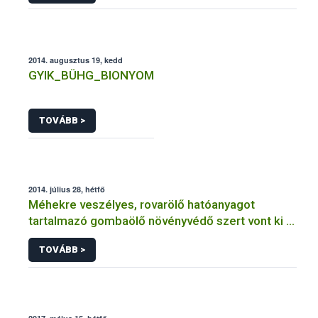
2014. augusztus 19, kedd
GYIK_BÜHG_BIONYOM
TOVÁBB >
2014. július 28, hétfő
Méhekre veszélyes, rovarölő hatóanyagot
tartalmazó gombaölő növényvédő szert vont ki a
forgalomból a NÉBIH
TOVÁBB >