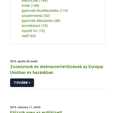
ellenőrzés
(149)
hírek
(148)
gyermek közétkeztetés
(110)
szupermenta
(92)
gyermek étkeztetés
(88)
termékteszt
(79)
vezető hír
(72)
rasff
(62)
2013. április 30, kedd
Zoonózisok és élelmiszerfertőzések az Európai
Unióban és hazánkban
TOVÁBB >
2013. március 11, hétfő
Előzzük meg az erdőtüzet!