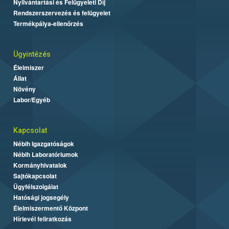
Nyilvántartási és Felügyeleti Díj
Rendszerszervezés és felügyelet
Termékpálya-ellenőrzés
Ügyintézés
Élelmiszer
Állat
Növény
Labor/Egyéb
Kapcsolat
Nébih Igazgatóságok
Nébih Laboratóriumok
Kormányhivatalok
Sajtókapcsolat
Ügyfélszolgálat
Hatósági jogsegély
Élelmiszermentő Központ
Hírlevél feliratkozás