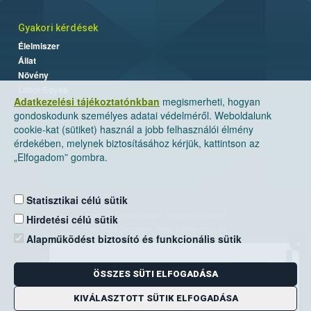
Gyakori kérdések
Élelmiszer
Állat
Növény
Labor/Egyéb
Adatkezelési tájékoztatónkban
megismerheti, hogyan
gondoskodunk személyes adatai védelméről. Weboldalunk
cookie-kat (sütiket) használ a jobb felhasználói élmény
érdekében, melynek biztosításához kérjük, kattintson az
„Elfogadom” gombra.
Statisztikai célú sütik
Nemzeti Élelmiszerlánc-biztonsági Hivatal
Hirdetési célú sütik
Cím: 1024 Budapest, Keleti Károly utca. 24.
Alapműködést biztosító és funkcionális sütik
×
Levelezési cím: 1525 Budapest. Pf. 30.
ÖSSZES SÜTI ELFOGADÁSA
E-mail:
ugyfelszolgalat@nebih.gov.hu
Zöld szám: 06-80/263-244
KIVÁLASZTOTT SÜTIK ELFOGADÁSA
Telefon: 06-1/ 336-9000