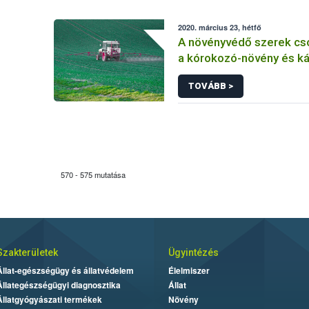
2020. március 23, hétfő
A növényvédő szerek cs
a kórokozó-növény és k
kapcsolat szerint
TOVÁBB >
570 - 575 mutatása
Szakterületek
Ügyintézés
Állat-egészségügy és állatvédelem
Élelmiszer
Állategészségügyi diagnosztika
Állat
Állatgyógyászati termékek
Növény