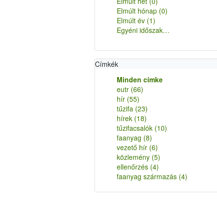
Elmúlt hét
(0)
Elmúlt hónap
(0)
Elmúlt év
(1)
Egyéni időszak…
Címkék
Minden címke
eutr
(66)
hír
(55)
tűzifa
(23)
hírek
(18)
tűzifacsalók
(10)
faanyag
(8)
vezető hír
(6)
közlemény
(5)
ellenőrzés
(4)
faanyag származás
(4)