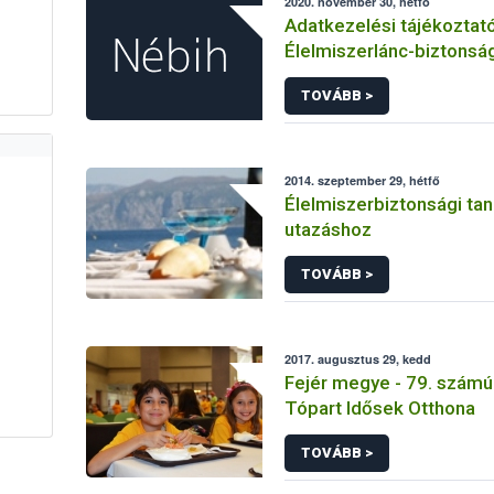
2020. november 30, hétfő
Adatkezelési tájékoztat
Élelmiszerlánc-biztonság
Ügyfélprofil Rendszerbe
TOVÁBB >
növényvédelem témakö
intézhető közhatalmi elj
kapcsolódó adatkezelé
2014. szeptember 29, hétfő
Élelmiszerbiztonsági ta
utazáshoz
TOVÁBB >
2017. augusztus 29, kedd
Fejér megye - 79. számú 
Tópart Idősek Otthona
TOVÁBB >