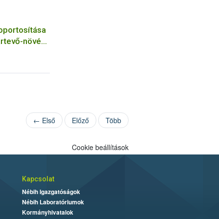
oportosítása
ártevő-növény
← Első
Előző
Több
Cookie beállítások
Kapcsolat
Nébih Igazgatóságok
Nébih Laboratóriumok
Kormányhivatalok