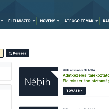
ÉLELMISZER
NÖVÉNY
ÁTFOGÓ TÉMÁK
KA
Keresés
2020. november 30, hétfő
Adatkezelési tájékoztat
Élelmiszerlánc-biztonság
Belső Ellenőrzési és Aud
TOVÁBB >
Igazgatósága közhatalmi
kapcsolódó adatkezelé