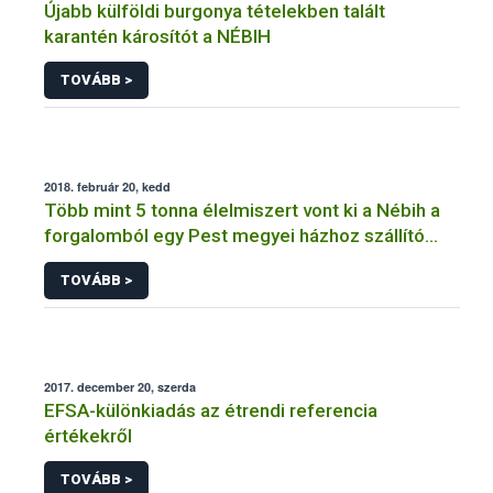
Újabb külföldi burgonya tételekben talált
karantén károsítót a NÉBIH
TOVÁBB >
2018. február 20, kedd
Több mint 5 tonna élelmiszert vont ki a Nébih a
forgalomból egy Pest megyei házhoz szállító
cégnél
TOVÁBB >
2017. december 20, szerda
EFSA-különkiadás az étrendi referencia
értékekről
TOVÁBB >