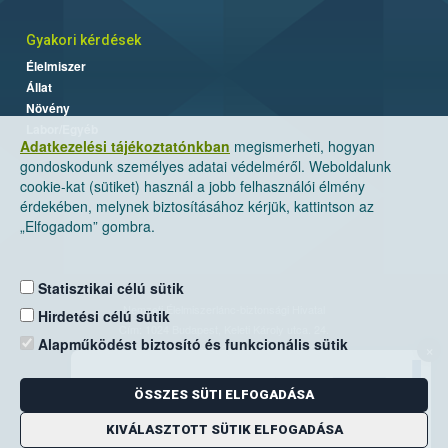
Gyakori kérdések
Élelmiszer
Állat
Növény
Labor/Egyéb
Adatkezelési tájékoztatónkban
megismerheti, hogyan
gondoskodunk személyes adatai védelméről. Weboldalunk
cookie-kat (sütiket) használ a jobb felhasználói élmény
érdekében, melynek biztosításához kérjük, kattintson az
„Elfogadom” gombra.
Statisztikai célú sütik
Nemzeti Élelmiszerlánc-biztonsági Hivatal
Hirdetési célú sütik
Cím: 1024 Budapest, Keleti Károly utca. 24.
Alapműködést biztosító és funkcionális sütik
×
Levelezési cím: 1525 Budapest. Pf. 30.
ÖSSZES SÜTI ELFOGADÁSA
E-mail:
ugyfelszolgalat@nebih.gov.hu
Zöld szám: 06-80/263-244
KIVÁLASZTOTT SÜTIK ELFOGADÁSA
Telefon: 06-1/ 336-9000