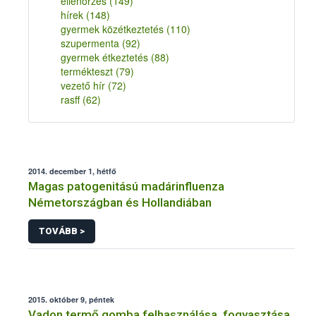
ellenőrzés
(149)
hírek
(148)
gyermek közétkeztetés
(110)
szupermenta
(92)
gyermek étkeztetés
(88)
termékteszt
(79)
vezető hír
(72)
rasff
(62)
2014. december 1, hétfő
Magas patogenitású madárinfluenza
Németországban és Hollandiában
TOVÁBB >
2015. október 9, péntek
Vadon termő gomba felhasználása, fogyasztása