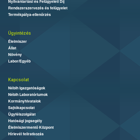
Nyilvántartási és Felügyeleti Díj
Rendszerszervezés és felügyelet
Termékpálya-ellenőrzés
Ügyintézés
Élelmiszer
Állat
Növény
Labor/Egyéb
Kapcsolat
Nébih Igazgatóságok
Nébih Laboratóriumok
Kormányhivatalok
Sajtókapcsolat
Ügyfélszolgálat
Hatósági jogsegély
Élelmiszermentő Központ
Hírlevél feliratkozás