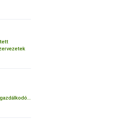
tett
zervezetek
n gazdálkodók