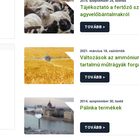
2014. szeptember 24, szerda
Tájékoztató a fertőző s
agyvelőbántalmakról
TOVÁBB >
2021. március 18, csütörtök
Változások az ammónium
tartalmú műtrágyák for
TOVÁBB >
2014. szeptember 30, kedd
Pálinka termékek
TOVÁBB >