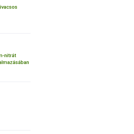
zivacsos
-nitrát
galmazásában