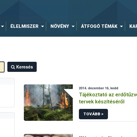
ÉLELMISZER
NÖVÉNY
ÁTFOGÓ TÉMÁK
KA
Keresés
2014. december 16, kedd
Tájékoztató az erdőtűz
tervek készítéséről
TOVÁBB >