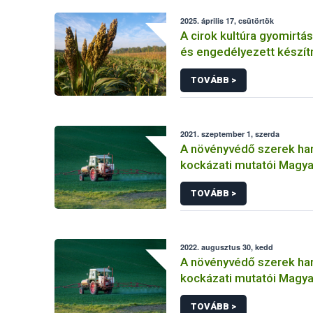
2025. április 17, csütörtök
A cirok kultúra gyomirtás
és engedélyezett készí
TOVÁBB >
2021. szeptember 1, szerda
A növényvédő szerek ha
kockázati mutatói Magy
(2011-2019)
TOVÁBB >
2022. augusztus 30, kedd
A növényvédő szerek ha
kockázati mutatói Magy
(2011-2020) Másolat 1
TOVÁBB >