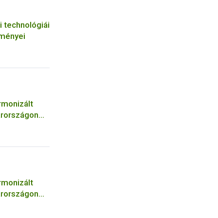
i technológiái
tményei
rmonizált
arországon
rmonizált
arországon