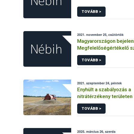
TOVÁBB >
2021. november 25, csütörtök
Magyarországon bejelen
Megfelelőségértékelő s
TOVÁBB >
2021. szeptember 24, péntek
Enyhült a szabályozás a
nitrátérzékeny területe
esetében
TOVÁBB >
2025. március 26, szerda