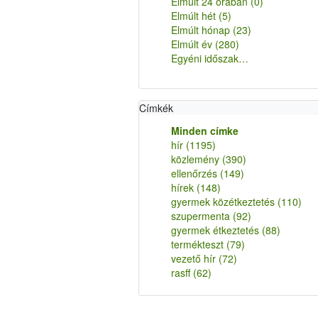
Elmúlt 24 órában
(0)
Elmúlt hét
(5)
Elmúlt hónap
(23)
Elmúlt év
(280)
Egyéni időszak…
Címkék
Minden címke
hír
(1195)
közlemény
(390)
ellenőrzés
(149)
hírek
(148)
gyermek közétkeztetés
(110)
szupermenta
(92)
gyermek étkeztetés
(88)
termékteszt
(79)
vezető hír
(72)
rasff
(62)