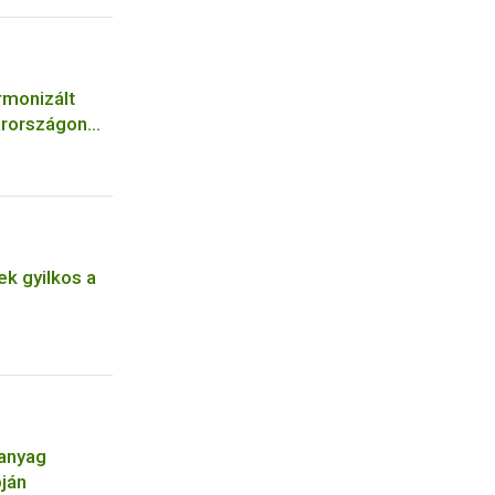
rmonizált
arországon
k gyilkos a
óanyag
pján