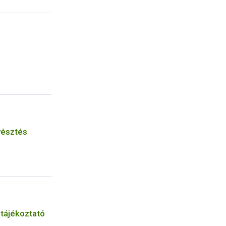
yésztés
 tájékoztató