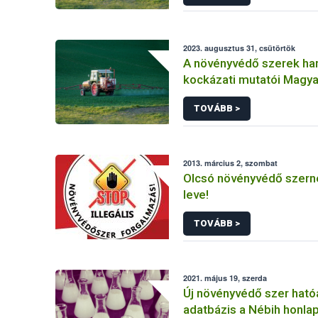
2023. augusztus 31, csütörtök
A növényvédő szerek ha
kockázati mutatói Magy
(2011-2020)
TOVÁBB >
2013. március 2, szombat
Olcsó növényvédő szerne
leve!
TOVÁBB >
2021. május 19, szerda
Új növényvédő szer hat
adatbázis a Nébih honla