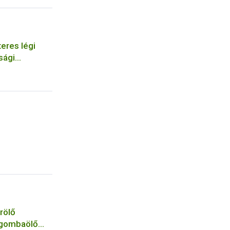
eres légi
sági
szervezetek
rölő
 gombaölő