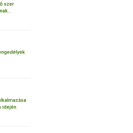
ő szer
ának
engedélyek
alkalmazása
 idején