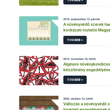
TOVÁBB >
2019. szeptember 13, péntek
A növényvédő szerek ha
kockázati mutatói Magy
TOVÁBB >
2015. november 16, hétfő
Alginure növénykondicio
készítmény engedélyén
felfüggesztése
TOVÁBB >
2020. október 12, hétfő
Változás a növényvédő 
kísérleti engedélyeinek