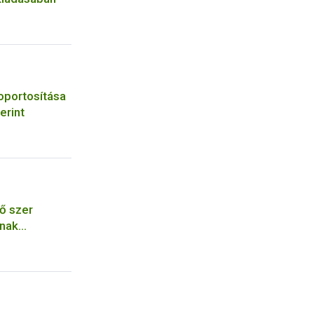
oportosítása
erint
ő szer
ának