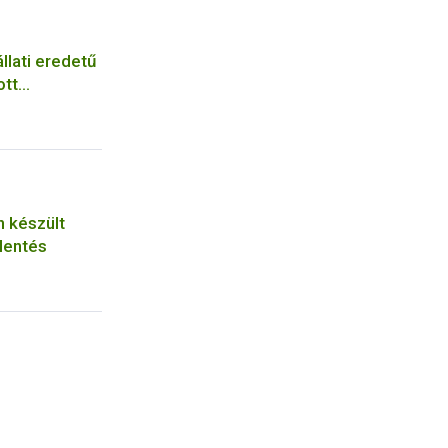
llati eredetű
ott
n készült
lentés