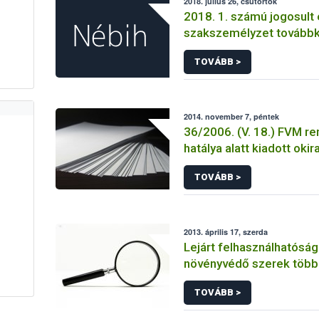
2018. július 26, csütörtök
2018. 1. számú jogosult 
szakszemélyzet tovább
TOVÁBB >
2014. november 7, péntek
36/2006. (V. 18.) FVM re
hatálya alatt kiadott okir
TOVÁBB >
2013. április 17, szerda
Lejárt felhasználhatósági
növényvédő szerek több 
forgalmát derítette fel 
TOVÁBB >