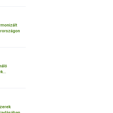
rmonizált
arországon
náló
ek
szerek
 kiadásában