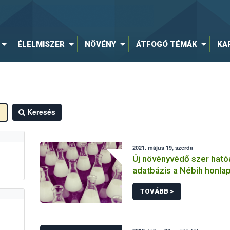
ÉLELMISZER
NÖVÉNY
ÁTFOGÓ TÉMÁK
KA
Keresés
2021. május 19, szerda
Új növényvédő szer hat
adatbázis a Nébih honla
TOVÁBB >