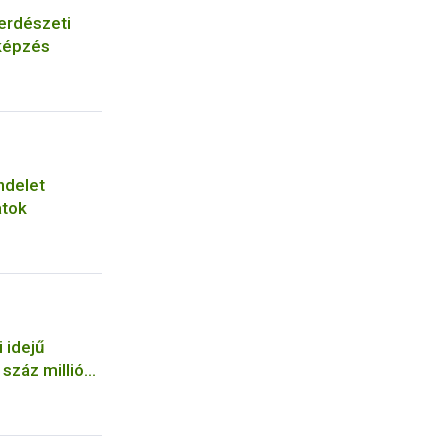
erdészeti
képzés
ndelet
atok
 idejű
száz milliós
a NÉBIH