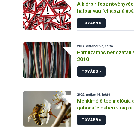
A klórpirifosz növényvéd
hatóanyag felhasználás
korlátozása
TOVÁBB >
2014. október 27, hétfő
Párhuzamos behozatali 
2010
TOVÁBB >
2022. május 16, hétfő
Méhkímélő technológia 
gabonafélékben virágzás
TOVÁBB >