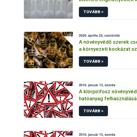
TOVÁBB >
2020. április 23, csütörtök
A növényvédő szerek cs
a környezeti kockázat sz
TOVÁBB >
2016. január 13, szerda
A klórpirifosz növényvéd
hatóanyag felhasználás
korlátozása
TOVÁBB >
2016. január 13, szerda