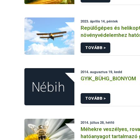
2023. április 14, péntek
Repülőgépes és helikopt
növényvédelemhez ható
engedéllyel rendelkező 
TOVÁBB >
2014. augusztus 19, kedd
GYIK_BÜHG_BIONYOM
TOVÁBB >
2014. július 28, hétfő
Méhekre veszélyes, rova
hatóanyagot tartalmazó