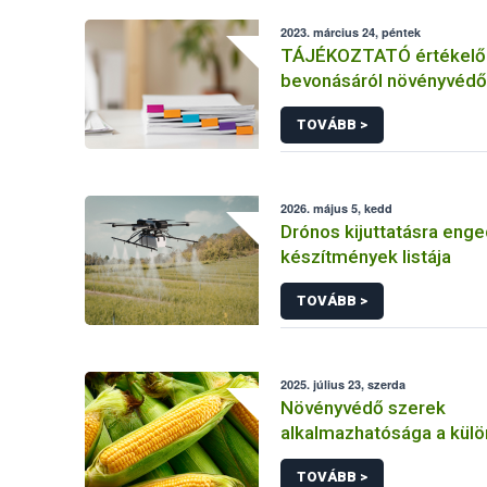
2023. március 24, péntek
TÁJÉKOZTATÓ értékelő 
bevonásáról növényvédő
hatóanyag és növényvéd
TOVÁBB >
engedélyezésére, továb
engedély meghosszabbít
módosítására irányuló el
2026. május 5, kedd
Drónos kijuttatásra enge
készítmények listája
TOVÁBB >
2025. július 23, szerda
Növényvédő szerek
alkalmazhatósága a kül
kukorica kultúrákban
TOVÁBB >