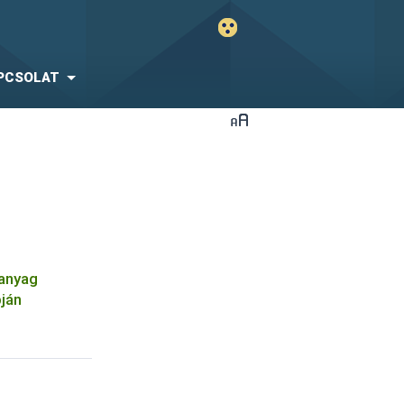
PCSOLAT
óanyag
pján