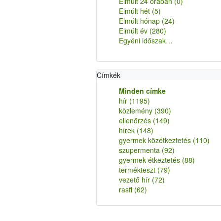
Elmúlt 24 órában
(0)
Elmúlt hét
(5)
Elmúlt hónap
(24)
Elmúlt év
(280)
Egyéni időszak…
Címkék
Minden címke
hír
(1195)
közlemény
(390)
ellenőrzés
(149)
hírek
(148)
gyermek közétkeztetés
(110)
szupermenta
(92)
gyermek étkeztetés
(88)
termékteszt
(79)
vezető hír
(72)
rasff
(62)