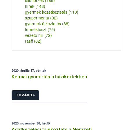
ellenőrzés
(149)
hírek
(148)
gyermek közétkeztetés
(110)
szupermenta
(92)
gyermek étkeztetés
(88)
termékteszt
(79)
vezető hír
(72)
rasff
(62)
2020. április 17, péntek
Kémiai gyomirtás a házikertekben
TOVÁBB >
2020. november 30, hétfő
Adatkezelési tájékoztató a Nemzeti