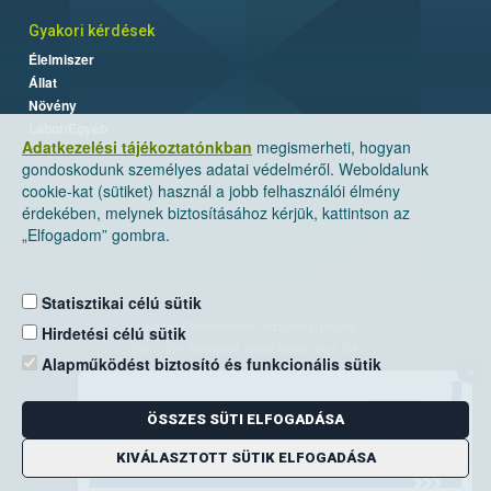
Gyakori kérdések
Élelmiszer
Állat
Növény
Labor/Egyéb
Adatkezelési tájékoztatónkban
megismerheti, hogyan
gondoskodunk személyes adatai védelméről. Weboldalunk
cookie-kat (sütiket) használ a jobb felhasználói élmény
érdekében, melynek biztosításához kérjük, kattintson az
„Elfogadom” gombra.
Statisztikai célú sütik
Nemzeti Élelmiszerlánc-biztonsági Hivatal
Hirdetési célú sütik
Cím: 1024 Budapest, Keleti Károly utca. 24.
Alapműködést biztosító és funkcionális sütik
×
Levelezési cím: 1525 Budapest. Pf. 30.
ÖSSZES SÜTI ELFOGADÁSA
E-mail:
ugyfelszolgalat@nebih.gov.hu
Zöld szám: 06-80/263-244
KIVÁLASZTOTT SÜTIK ELFOGADÁSA
Telefon: 06-1/ 336-9000