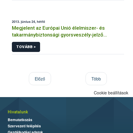
adatkezeléséhez
2013. június 24, hétfő
Megjelent az Európai Unió élelmiszer- és
takarmánybiztonsági gyorsveszély-jelző
rendszerének éves jelentése
TOVÁBB >
Előző
Több
Cookie beállítások
Hivatalunk
Bemutatkozás
Szervezeti felépítés
Gazdálkodási adatok