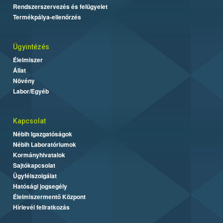
Rendszerszervezés és felügyelet
Termékpálya-ellenőrzés
Ügyintézés
Élelmiszer
Állat
Növény
Labor/Egyéb
Kapcsolat
Nébih Igazgatóságok
Nébih Laboratóriumok
Kormányhivatalok
Sajtókapcsolat
Ügyfélszolgálat
Hatósági jogsegély
Élelmiszermentő Központ
Hírlevél feliratkozás