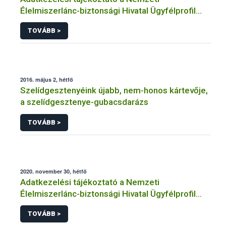
Élelmiszerlánc-biztonsági Hivatal Ügyfélprofil
Rendszerben
TOVÁBB >
horgászat/halászat/halgazdálkodás témakörben
intézhető közhatalmi eljárásaihoz kapcsolódó
adatkezeléséhez
2016. május 2, hétfő
Szelídgesztenyéink újabb, nem-honos kártevője,
a szelídgesztenye-gubacsdarázs
TOVÁBB >
2020. november 30, hétfő
Adatkezelési tájékoztató a Nemzeti
Élelmiszerlánc-biztonsági Hivatal Ügyfélprofil
Rendszerben bioüzemanyag témakörben
TOVÁBB >
intézhető közhatalmi eljárásaihoz kapcsolódó