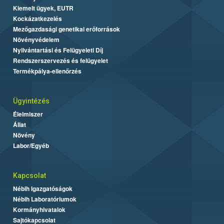
Kiemelt ügyek, EUTR
Kockázatkezelés
Mezőgazdasági genetikai erőforrások
Növényvédelem
Nyilvántartási és Felügyeleti Díj
Rendszerszervezés és felügyelet
Termékpálya-ellenőrzés
Ügyintézés
Élelmiszer
Állat
Növény
Labor/Egyéb
Kapcsolat
Nébih Igazgatóságok
Nébih Laboratóriumok
Kormányhivatalok
Sajtókapcsolat