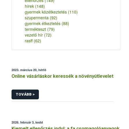
ellenőrzés
(149)
hírek
(148)
gyermek közétkeztetés
(110)
szupermenta
(92)
gyermek étkeztetés
(88)
termékteszt
(79)
vezető hír
(72)
rasff
(62)
2023. március 20, hétfő
Online vásárláskor keressék a növényútlevelet
TOVÁBB >
2026. február 3, kedd
Kiemelt ellenőrzés indul: a fa csomagolóanyagok