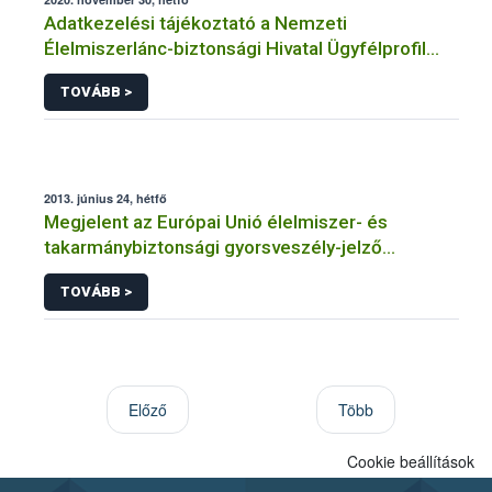
Adatkezelési tájékoztató a Nemzeti
Élelmiszerlánc-biztonsági Hivatal Ügyfélprofil
Rendszerben bioüzemanyag témakörben
TOVÁBB >
intézhető közhatalmi eljárásaihoz kapcsolódó
adatkezeléséhez
2013. június 24, hétfő
Megjelent az Európai Unió élelmiszer- és
takarmánybiztonsági gyorsveszély-jelző
rendszerének éves jelentése
TOVÁBB >
Előző
Több
Cookie beállítások