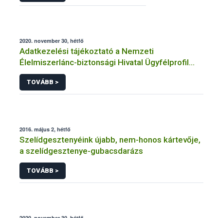
2020. november 30, hétfő
Adatkezelési tájékoztató a Nemzeti
Élelmiszerlánc-biztonsági Hivatal Ügyfélprofil
Rendszerben
TOVÁBB >
horgászat/halászat/halgazdálkodás témakörben
intézhető közhatalmi eljárásaihoz kapcsolódó
adatkezeléséhez
2016. május 2, hétfő
Szelídgesztenyéink újabb, nem-honos kártevője,
a szelídgesztenye-gubacsdarázs
TOVÁBB >
2020. november 30, hétfő