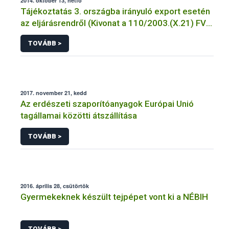
2014. október 13, hétfő
Tájékoztatás 3. országba irányuló export esetén
az eljárásrendről (Kivonat a 110/2003.(X.21) FVM
Rendeletből)
TOVÁBB >
2017. november 21, kedd
Az erdészeti szaporítóanyagok Európai Unió
tagállamai közötti átszállítása
TOVÁBB >
2016. április 28, csütörtök
Gyermekeknek készült tejpépet vont ki a NÉBIH
TOVÁBB >