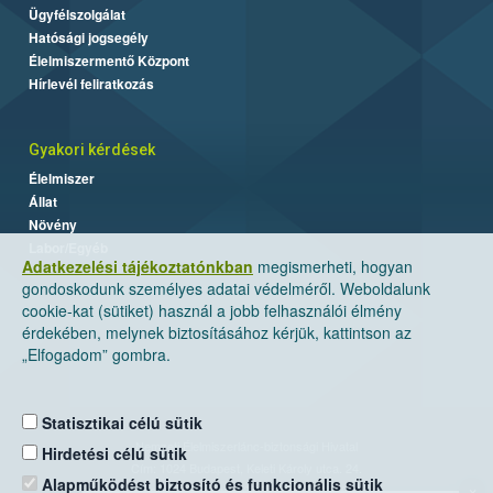
Ügyfélszolgálat
Hatósági jogsegély
Élelmiszermentő Központ
Hírlevél feliratkozás
Gyakori kérdések
Élelmiszer
Állat
Növény
Labor/Egyéb
Adatkezelési tájékoztatónkban
megismerheti, hogyan
gondoskodunk személyes adatai védelméről. Weboldalunk
cookie-kat (sütiket) használ a jobb felhasználói élmény
érdekében, melynek biztosításához kérjük, kattintson az
„Elfogadom” gombra.
Statisztikai célú sütik
Nemzeti Élelmiszerlánc-biztonsági Hivatal
Hirdetési célú sütik
Cím: 1024 Budapest, Keleti Károly utca. 24.
Alapműködést biztosító és funkcionális sütik
×
Levelezési cím: 1525 Budapest. Pf. 30.