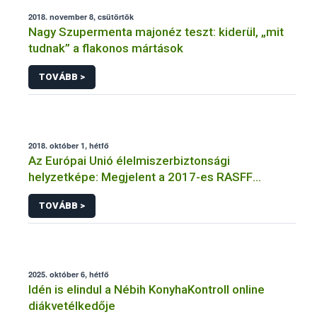
2018. november 8, csütörtök
Nagy Szupermenta majonéz teszt: kiderül, „mit
tudnak” a flakonos mártások
TOVÁBB >
2018. október 1, hétfő
Az Európai Unió élelmiszerbiztonsági
helyzetképe: Megjelent a 2017-es RASFF
jelentés
TOVÁBB >
2025. október 6, hétfő
Idén is elindul a Nébih KonyhaKontroll online
diákvetélkedője