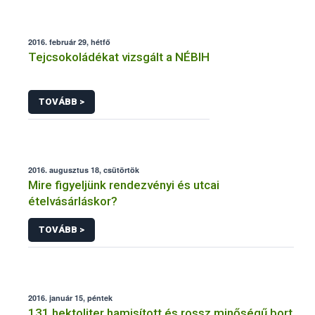
2016. február 29, hétfő
Tejcsokoládékat vizsgált a NÉBIH
TOVÁBB >
2016. augusztus 18, csütörtök
Mire figyeljünk rendezvényi és utcai
ételvásárláskor?
TOVÁBB >
2016. január 15, péntek
131 hektoliter hamisított és rossz minőségű bort