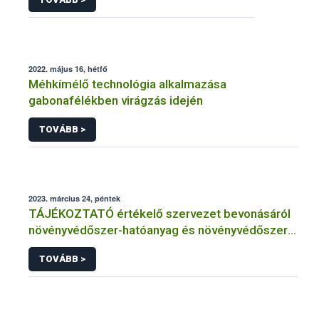
2022. május 16, hétfő
Méhkímélő technológia alkalmazása
gabonafélékben virágzás idején
TOVÁBB >
2023. március 24, péntek
TÁJÉKOZTATÓ értékelő szervezet bevonásáról
növényvédőszer-hatóanyag és növényvédőszer
engedélyezésére, továbbá a meglévő engedély
TOVÁBB >
meghosszabbítására vagy módosítására irányuló
eljárásba