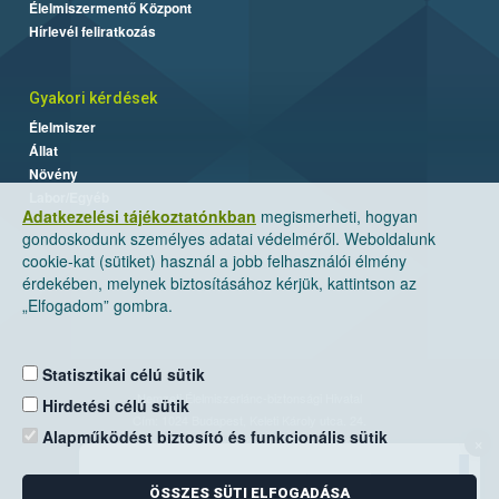
Élelmiszermentő Központ
Hírlevél feliratkozás
Gyakori kérdések
Élelmiszer
Állat
Növény
Labor/Egyéb
Adatkezelési tájékoztatónkban
megismerheti, hogyan
gondoskodunk személyes adatai védelméről. Weboldalunk
cookie-kat (sütiket) használ a jobb felhasználói élmény
érdekében, melynek biztosításához kérjük, kattintson az
„Elfogadom” gombra.
Statisztikai célú sütik
Nemzeti Élelmiszerlánc-biztonsági Hivatal
Hirdetési célú sütik
Cím: 1024 Budapest, Keleti Károly utca. 24.
Alapműködést biztosító és funkcionális sütik
×
Levelezési cím: 1525 Budapest. Pf. 30.
ÖSSZES SÜTI ELFOGADÁSA