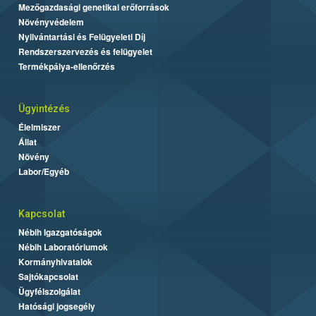
Mezőgazdasági genetikai erőforrások
Növényvédelem
Nyilvántartási és Felügyeleti Díj
Rendszerszervezés és felügyelet
Termékpálya-ellenőrzés
Ügyintézés
Élelmiszer
Állat
Növény
Labor/Egyéb
Kapcsolat
Nébih Igazgatóságok
Nébih Laboratóriumok
Kormányhivatalok
Sajtókapcsolat
Ügyfélszolgálat
Hatósági jogsegély