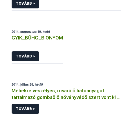
TOVÁBB >
2014. augusztus 19, kedd
GYIK_BÜHG_BIONYOM
TOVÁBB >
2014. július 28, hétfő
Méhekre veszélyes, rovarölő hatóanyagot
tartalmazó gombaölő növényvédő szert vont ki a
forgalomból a NÉBIH
TOVÁBB >