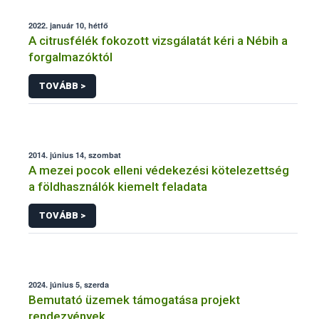
2022. január 10, hétfő
A citrusfélék fokozott vizsgálatát kéri a Nébih a
forgalmazóktól
TOVÁBB >
2014. június 14, szombat
A mezei pocok elleni védekezési kötelezettség
a földhasználók kiemelt feladata
TOVÁBB >
2024. június 5, szerda
Bemutató üzemek támogatása projekt
rendezvények