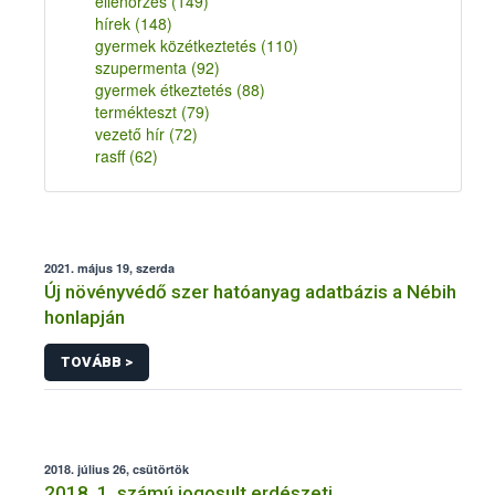
ellenőrzés
(149)
hírek
(148)
gyermek közétkeztetés
(110)
szupermenta
(92)
gyermek étkeztetés
(88)
termékteszt
(79)
vezető hír
(72)
rasff
(62)
2021. május 19, szerda
Új növényvédő szer hatóanyag adatbázis a Nébih
honlapján
TOVÁBB >
2018. július 26, csütörtök
2018. 1. számú jogosult erdészeti