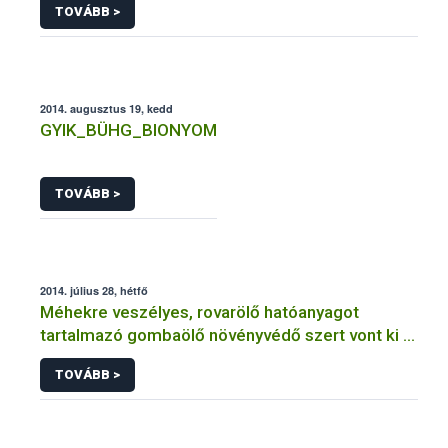
TOVÁBB >
2014. augusztus 19, kedd
GYIK_BÜHG_BIONYOM
TOVÁBB >
2014. július 28, hétfő
Méhekre veszélyes, rovarölő hatóanyagot
tartalmazó gombaölő növényvédő szert vont ki a
forgalomból a NÉBIH
TOVÁBB >