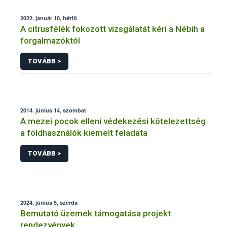
2022. január 10, hétfő
A citrusfélék fokozott vizsgálatát kéri a Nébih a
forgalmazóktól
TOVÁBB >
2014. június 14, szombat
A mezei pocok elleni védekezési kötelezettség
a földhasználók kiemelt feladata
TOVÁBB >
2024. június 5, szerda
Bemutató üzemek támogatása projekt
rendezvények