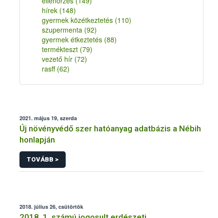
ellenőrzés
(149)
hírek
(148)
gyermek közétkeztetés
(110)
szupermenta
(92)
gyermek étkeztetés
(88)
termékteszt
(79)
vezető hír
(72)
rasff
(62)
2021. május 19, szerda
Új növényvédő szer hatóanyag adatbázis a Nébih
honlapján
TOVÁBB >
2018. július 26, csütörtök
2018. 1. számú jogosult erdészeti