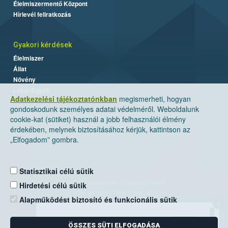
Élelmiszermentő Központ
Hírlevél feliratkozás
Gyakori kérdések
Élelmiszer
Állat
Növény
Labor/Egyéb
Adatkezelési tájékoztatónkban
megismerheti, hogyan
gondoskodunk személyes adatai védelméről. Weboldalunk
cookie-kat (sütiket) használ a jobb felhasználói élmény
érdekében, melynek biztosításához kérjük, kattintson az
„Elfogadom” gombra.
Statisztikai célú sütik
Nemzeti Élelmiszerlánc-biztonsági Hivatal
Hirdetési célú sütik
Cím: 1024 Budapest, Keleti Károly utca. 24.
Alapműködést biztosító és funkcionális sütik
×
Levelezési cím: 1525 Budapest. Pf. 30.
ÖSSZES SÜTI ELFOGADÁSA