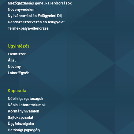
Mezőgazdasági genetikai erőforrások
Növényvédelem
Nyilvántartási és Felügyeleti Díj
Rendszerszervezés és felügyelet
Termékpálya-ellenőrzés
Ügyintézés
Élelmiszer
Állat
Növény
Labor/Egyéb
Kapcsolat
Nébih Igazgatóságok
Nébih Laboratóriumok
Kormányhivatalok
Sajtókapcsolat
Ügyfélszolgálat
Hatósági jogsegély