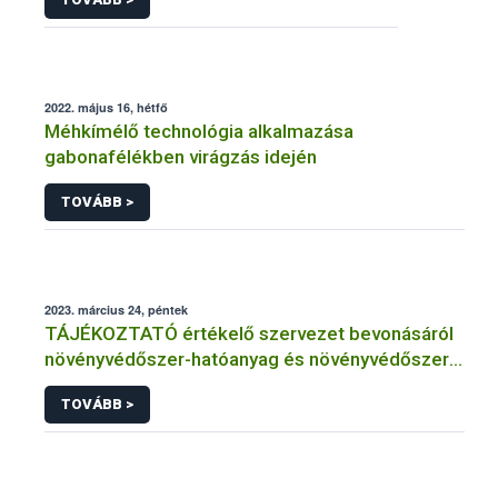
2022. május 16, hétfő
Méhkímélő technológia alkalmazása
gabonafélékben virágzás idején
TOVÁBB >
2023. március 24, péntek
TÁJÉKOZTATÓ értékelő szervezet bevonásáról
növényvédőszer-hatóanyag és növényvédőszer
engedélyezésére, továbbá a meglévő engedély
TOVÁBB >
meghosszabbítására vagy módosítására irányuló
eljárásba