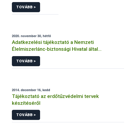
TOVÁBB >
2020. november 30, hétfő
Adatkezelési tájékoztató a Nemzeti
Élelmiszerlánc-biztonsági Hivatal által
üzemeltetett élelmiszerlánc-felügyeleti
TOVÁBB >
információs rendszerhez (FELIR) kapcsolódó
adatkezeléséhez
2014. december 16, kedd
Tájékoztató az erdőtűzvédelmi tervek
készítéséről
TOVÁBB >