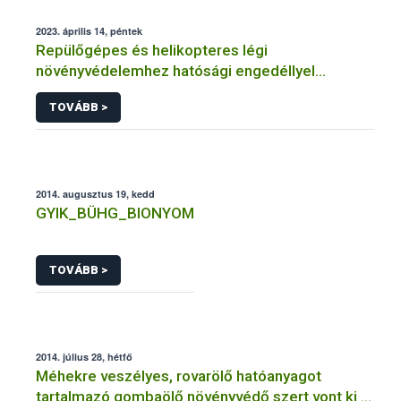
2023. április 14, péntek
Repülőgépes és helikopteres légi
növényvédelemhez hatósági engedéllyel
rendelkező szervezetek
TOVÁBB >
2014. augusztus 19, kedd
GYIK_BÜHG_BIONYOM
TOVÁBB >
2014. július 28, hétfő
Méhekre veszélyes, rovarölő hatóanyagot
tartalmazó gombaölő növényvédő szert vont ki a