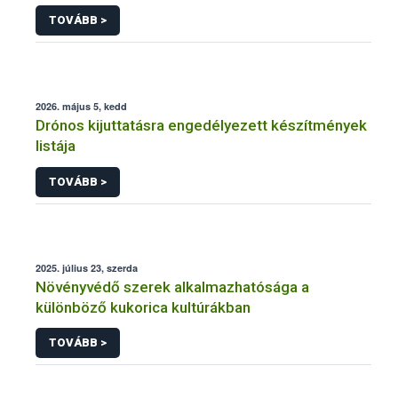
engedélyezésére, továbbá a meglévő engedély
TOVÁBB >
meghosszabbítására vagy módosítására irányuló
eljárásba
2026. május 5, kedd
Drónos kijuttatásra engedélyezett készítmények
listája
TOVÁBB >
2025. július 23, szerda
Növényvédő szerek alkalmazhatósága a
különböző kukorica kultúrákban
TOVÁBB >