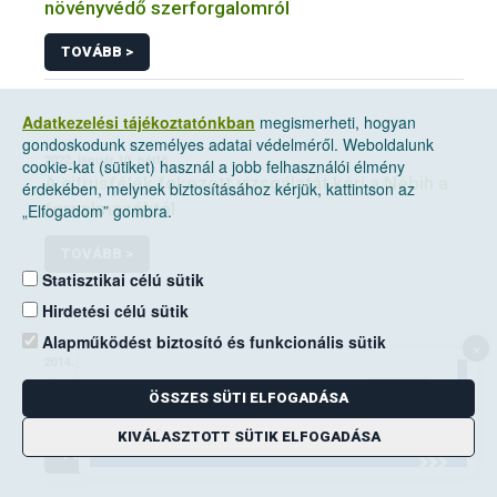
növényvédő szerforgalomról
TOVÁBB >
Adatkezelési tájékoztatónkban
megismerheti, hogyan
gondoskodunk személyes adatai védelméről. Weboldalunk
2022. január 10, hétfő
cookie-kat (sütiket) használ a jobb felhasználói élmény
A citrusfélék fokozott vizsgálatát kéri a Nébih a
érdekében, melynek biztosításához kérjük, kattintson az
forgalmazóktól
„Elfogadom” gombra.
TOVÁBB >
Statisztikai célú sütik
Hirdetési célú sütik
Alapműködést biztosító és funkcionális sütik
×
2014. június 14, szombat
A mezei pocok elleni védekezési kötelezettség
ÖSSZES SÜTI ELFOGADÁSA
a földhasználók kiemelt feladata
KIVÁLASZTOTT SÜTIK ELFOGADÁSA
TOVÁBB >