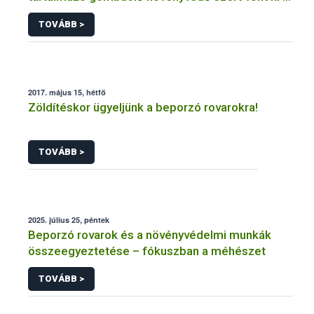
forgalomból a NÉBIH
TOVÁBB >
2017. május 15, hétfő
Zöldítéskor ügyeljünk a beporzó rovarokra!
TOVÁBB >
2025. július 25, péntek
Beporzó rovarok és a növényvédelmi munkák
összeegyeztetése – fókuszban a méhészet
TOVÁBB >