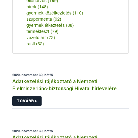
ellenőrzés
(149)
hírek
(148)
gyermek közétkeztetés
(110)
szupermenta
(92)
gyermek étkeztetés
(88)
termékteszt
(79)
vezető hír
(72)
rasff
(62)
2020. november 30, hétfő
Adatkezelési tájékoztató a Nemzeti
Élelmiszerlánc-biztonsági Hivatal hírlevelére
történő regisztrációhoz kapcsolódó
TOVÁBB >
adatkezelések vonatkozásában
2020. november 30, hétfő
Adatkezelési tájékoztató a Nemzeti