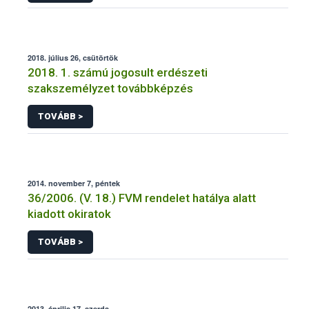
2018. július 26, csütörtök
2018. 1. számú jogosult erdészeti
szakszemélyzet továbbképzés
TOVÁBB >
2014. november 7, péntek
36/2006. (V. 18.) FVM rendelet hatálya alatt
kiadott okiratok
TOVÁBB >
2013. április 17, szerda