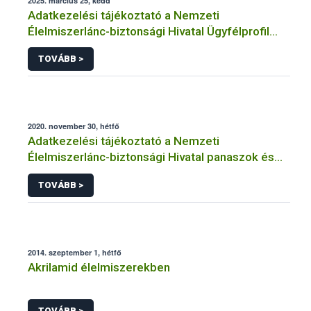
2025. március 25, kedd
Adatkezelési tájékoztató a Nemzeti
Élelmiszerlánc-biztonsági Hivatal Ügyfélprofil
Rendszerben kistermelői tevékenység
TOVÁBB >
témakörben intézhető közhatalmi eljárásaihoz
kapcsolódó adatkezeléséhez
2020. november 30, hétfő
Adatkezelési tájékoztató a Nemzeti
Élelmiszerlánc-biztonsági Hivatal panaszok és
közérdekű bejelentések kezeléséhez
TOVÁBB >
kapcsolódó adatkezeléséhez
2014. szeptember 1, hétfő
Akrilamid élelmiszerekben
TOVÁBB >