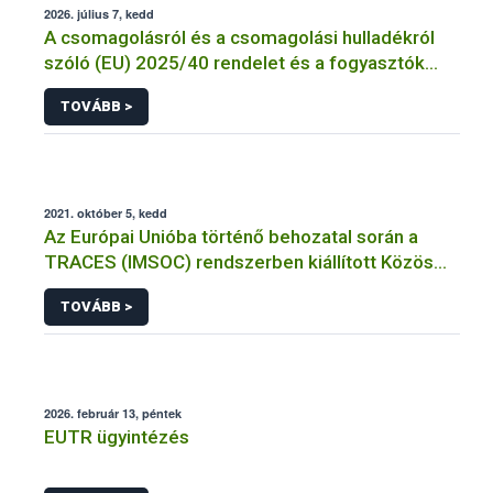
2026. július 7, kedd
A csomagolásról és a csomagolási hulladékról
szóló (EU) 2025/40 rendelet és a fogyasztók
élelmiszerekkel kapcsolatos tájékoztatásáról
TOVÁBB >
szóló 1169/2011/EU rendelet jelölési
kötelezettségeinek összehangolásáról szóló
AÉM – Nébih szakmai álláspont
2021. október 5, kedd
Az Európai Unióba történő behozatal során a
TRACES (IMSOC) rendszerben kiállított Közös
Egészségügyi Beléptetési Okmány: KEBO-D
TOVÁBB >
(angolul: CHEDD) használata
2026. február 13, péntek
EUTR ügyintézés