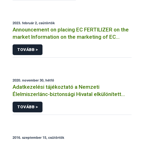
2023. február 2, csütörtök
Announcement on placing EC FERTILIZER on the
market Information on the marketing of EC
FERTILIZER and the application for a certificate
TOVÁBB >
2020. november 30, hétfő
Adatkezelési tájékoztató a Nemzeti
Élelmiszerlánc-biztonsági Hivatal elkülönített
visszaélés-bejelentési rendszerhez kapcsolódó
TOVÁBB >
adatkezeléséhez
2016. szeptember 15, csütörtök