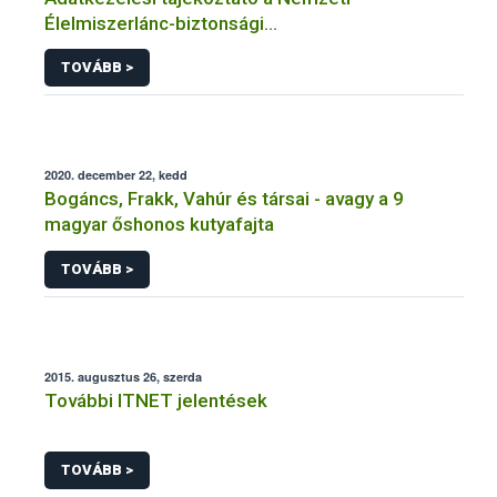
Élelmiszerlánc-biztonsági
Hivatal tevékenységéhez kötődő érintetti jogok
TOVÁBB >
gyakorlásával összefüggő adatkezeléseihez
2020. december 22, kedd
Bogáncs, Frakk, Vahúr és társai - avagy a 9
magyar őshonos kutyafajta
TOVÁBB >
2015. augusztus 26, szerda
További ITNET jelentések
TOVÁBB >