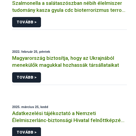
Szalmonella a salátaszószban nébih élelmiszer
tudomány kasza gyula cdc bioterrorizmus terror
lépfene
TOVÁBB >
2022. február 25, péntek
Magyarország biztosítja, hogy az Ukrajnából
menekülők magukkal hozhassák társállataikat
TOVÁBB >
2025. március 25, kedd
Adatkezelési tájékoztató a Nemzeti
Élelmiszerlánc-biztonsági Hivatal felnőttképzési
tevékenységéhez kapcsolódó adatkezeléséhez
TOVÁBB >