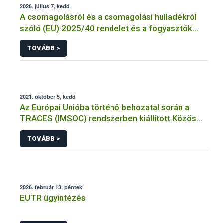
2026. július 7, kedd
A csomagolásról és a csomagolási hulladékról
szóló (EU) 2025/40 rendelet és a fogyasztók
élelmiszerekkel kapcsolatos tájékoztatásáról
TOVÁBB >
szóló 1169/2011/EU rendelet jelölési
kötelezettségeinek összehangolásáról szóló
AÉM – Nébih szakmai álláspont
2021. október 5, kedd
Az Európai Unióba történő behozatal során a
TRACES (IMSOC) rendszerben kiállított Közös
Egészségügyi Beléptetési Okmány: KEBO-D
TOVÁBB >
(angolul: CHEDD) használata
2026. február 13, péntek
EUTR ügyintézés