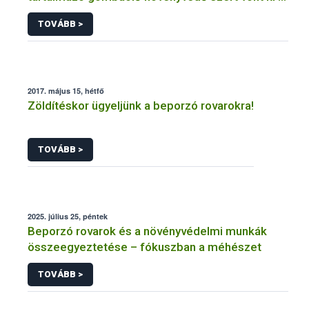
forgalomból a NÉBIH
TOVÁBB >
2017. május 15, hétfő
Zöldítéskor ügyeljünk a beporzó rovarokra!
TOVÁBB >
2025. július 25, péntek
Beporzó rovarok és a növényvédelmi munkák
összeegyeztetése – fókuszban a méhészet
TOVÁBB >