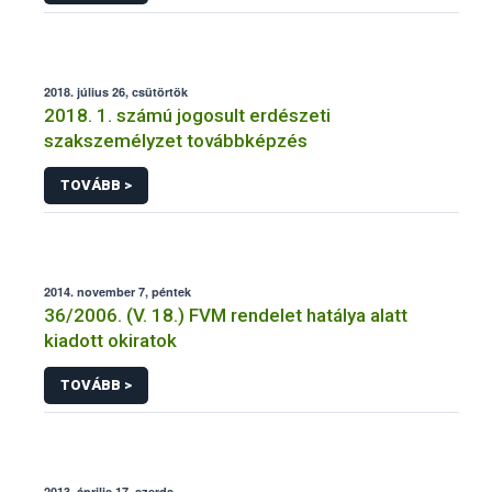
2018. július 26, csütörtök
2018. 1. számú jogosult erdészeti
szakszemélyzet továbbképzés
TOVÁBB >
2014. november 7, péntek
36/2006. (V. 18.) FVM rendelet hatálya alatt
kiadott okiratok
TOVÁBB >
2013. április 17, szerda