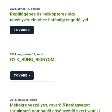
2023. április 14, péntek
Repülőgépes és helikopteres légi
növényvédelemhez hatósági engedéllyel
rendelkező szervezetek
TOVÁBB >
2014. augusztus 19, kedd
GYIK_BÜHG_BIONYOM
TOVÁBB >
2014. július 28, hétfő
Méhekre veszélyes, rovarölő hatóanyagot
tartalmazó gombaölő növényvédő szert vont ki a