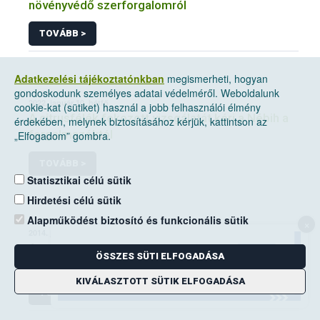
növényvédő szerforgalomról
TOVÁBB >
Adatkezelési tájékoztatónkban
megismerheti, hogyan
gondoskodunk személyes adatai védelméről. Weboldalunk
2022. január 10, hétfő
cookie-kat (sütiket) használ a jobb felhasználói élmény
A citrusfélék fokozott vizsgálatát kéri a Nébih a
érdekében, melynek biztosításához kérjük, kattintson az
forgalmazóktól
„Elfogadom” gombra.
TOVÁBB >
Statisztikai célú sütik
Hirdetési célú sütik
Alapműködést biztosító és funkcionális sütik
×
2014. június 14, szombat
A mezei pocok elleni védekezési kötelezettség
ÖSSZES SÜTI ELFOGADÁSA
a földhasználók kiemelt feladata
KIVÁLASZTOTT SÜTIK ELFOGADÁSA
TOVÁBB >