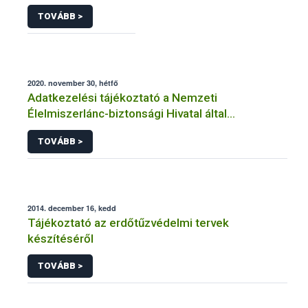
TOVÁBB >
2020. november 30, hétfő
Adatkezelési tájékoztató a Nemzeti
Élelmiszerlánc-biztonsági Hivatal által
üzemeltetett élelmiszerlánc-felügyeleti
TOVÁBB >
információs rendszerhez (FELIR) kapcsolódó
adatkezeléséhez
2014. december 16, kedd
Tájékoztató az erdőtűzvédelmi tervek
készítéséről
TOVÁBB >