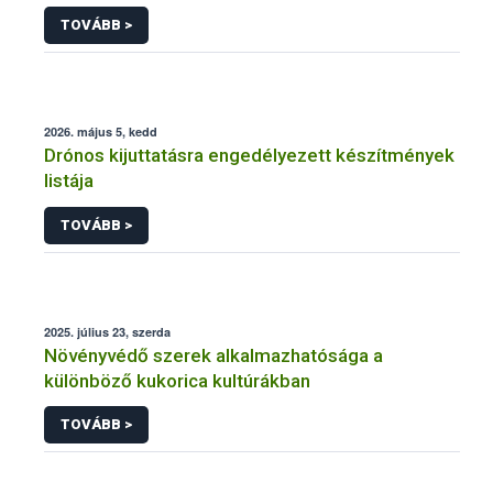
engedélyezésére, továbbá a meglévő engedély
TOVÁBB >
meghosszabbítására vagy módosítására irányuló
eljárásba
2026. május 5, kedd
Drónos kijuttatásra engedélyezett készítmények
listája
TOVÁBB >
2025. július 23, szerda
Növényvédő szerek alkalmazhatósága a
különböző kukorica kultúrákban
TOVÁBB >