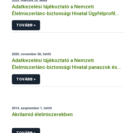
2025. március 25, kedd
Adatkezelési tájékoztató a Nemzeti
Élelmiszerlánc-biztonsági Hivatal Ügyfélprofil
Rendszerben kistermelői tevékenység
TOVÁBB >
témakörben intézhető közhatalmi eljárásaihoz
kapcsolódó adatkezeléséhez
2020. november 30, hétfő
Adatkezelési tájékoztató a Nemzeti
Élelmiszerlánc-biztonsági Hivatal panaszok és
közérdekű bejelentések kezeléséhez
TOVÁBB >
kapcsolódó adatkezeléséhez
2014. szeptember 1, hétfő
Akrilamid élelmiszerekben
TOVÁBB >