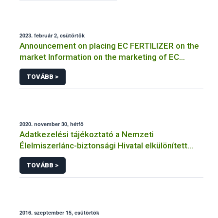
2023. február 2, csütörtök
Announcement on placing EC FERTILIZER on the
market Information on the marketing of EC
FERTILIZER and the application for a certificate
TOVÁBB >
2020. november 30, hétfő
Adatkezelési tájékoztató a Nemzeti
Élelmiszerlánc-biztonsági Hivatal elkülönített
visszaélés-bejelentési rendszerhez kapcsolódó
TOVÁBB >
adatkezeléséhez
2016. szeptember 15, csütörtök