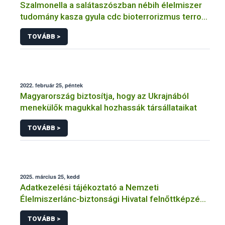
Szalmonella a salátaszószban nébih élelmiszer
tudomány kasza gyula cdc bioterrorizmus terror
lépfene
TOVÁBB >
2022. február 25, péntek
Magyarország biztosítja, hogy az Ukrajnából
menekülők magukkal hozhassák társállataikat
TOVÁBB >
2025. március 25, kedd
Adatkezelési tájékoztató a Nemzeti
Élelmiszerlánc-biztonsági Hivatal felnőttképzési
tevékenységéhez kapcsolódó adatkezeléséhez
TOVÁBB >