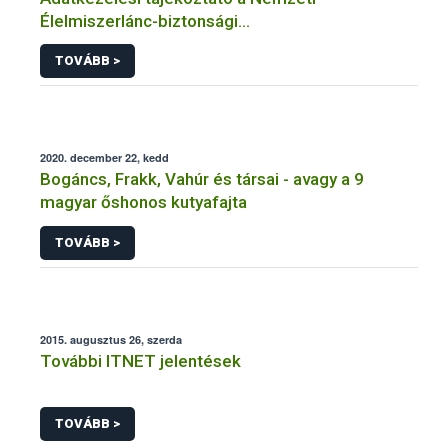
Élelmiszerlánc-biztonsági
Hivatal tevékenységéhez kötődő érintetti jogok
TOVÁBB >
gyakorlásával összefüggő adatkezeléseihez
2020. december 22, kedd
Bogáncs, Frakk, Vahúr és társai - avagy a 9
magyar őshonos kutyafajta
TOVÁBB >
2015. augusztus 26, szerda
További ITNET jelentések
TOVÁBB >