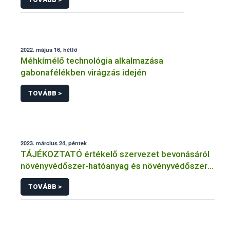
2022. május 16, hétfő
Méhkímélő technológia alkalmazása
gabonafélékben virágzás idején
TOVÁBB >
2023. március 24, péntek
TÁJÉKOZTATÓ értékelő szervezet bevonásáról
növényvédőszer-hatóanyag és növényvédőszer
engedélyezésére, továbbá a meglévő engedély
TOVÁBB >
meghosszabbítására vagy módosítására irányuló
eljárásba