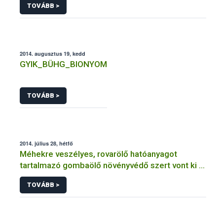
TOVÁBB >
2014. augusztus 19, kedd
GYIK_BÜHG_BIONYOM
TOVÁBB >
2014. július 28, hétfő
Méhekre veszélyes, rovarölő hatóanyagot
tartalmazó gombaölő növényvédő szert vont ki a
forgalomból a NÉBIH
TOVÁBB >