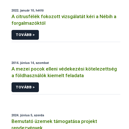
2022. január 10, hétfő
A citrusfélék fokozott vizsgálatát kéri a Nébih a
forgalmazóktól
TOVÁBB >
2014. június 14, szombat
A mezei pocok elleni védekezési kötelezettség
a földhasználók kiemelt feladata
TOVÁBB >
2024. június 5, szerda
Bemutató üzemek támogatása projekt
rendezvények