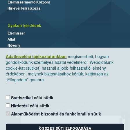
Élelmiszermentő Központ
Hírlevél feliratkozás
Gyakori kérdések
Élelmiszer
Állat
Növény
Labor/Egyéb
Adatkezelési tájékoztatónkban
megismerheti, hogyan
gondoskodunk személyes adatai védelméről. Weboldalunk
cookie-kat (sütiket) használ a jobb felhasználói élmény
érdekében, melynek biztosításához kérjük, kattintson az
„Elfogadom” gombra.
Statisztikai célú sütik
Nemzeti Élelmiszerlánc-biztonsági Hivatal
Hirdetési célú sütik
Cím: 1024 Budapest, Keleti Károly utca. 24.
Alapműködést biztosító és funkcionális sütik
×
Levelezési cím: 1525 Budapest. Pf. 30.
ÖSSZES SÜTI ELFOGADÁSA