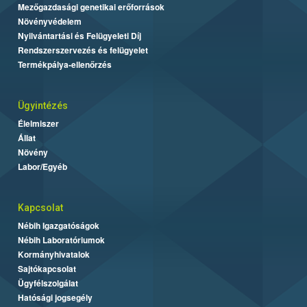
Mezőgazdasági genetikai erőforrások
Növényvédelem
Nyilvántartási és Felügyeleti Díj
Rendszerszervezés és felügyelet
Termékpálya-ellenőrzés
Ügyintézés
Élelmiszer
Állat
Növény
Labor/Egyéb
Kapcsolat
Nébih Igazgatóságok
Nébih Laboratóriumok
Kormányhivatalok
Sajtókapcsolat
Ügyfélszolgálat
Hatósági jogsegély