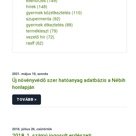
ellenőrzés
(149)
hírek
(148)
gyermek közétkeztetés
(110)
szupermenta
(92)
gyermek étkeztetés
(88)
termékteszt
(79)
vezető hír
(72)
rasff
(62)
2021. május 19, szerda
Új növényvédő szer hatóanyag adatbázis a Nébih
honlapján
TOVÁBB >
2018. július 26, csütörtök
2018. 1. számú jogosult erdészeti