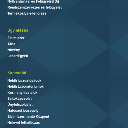
Nyilvántartási és Felügyeleti Díj
Rendszerszervezés és felügyelet
Termékpálya-ellenőrzés
Ügyintézés
Élelmiszer
Állat
Növény
Labor/Egyéb
Kapcsolat
Nébih Igazgatóságok
Nébih Laboratóriumok
Kormányhivatalok
Sajtókapcsolat
Ügyfélszolgálat
Hatósági jogsegély
Élelmiszermentő Központ
Hírlevél feliratkozás