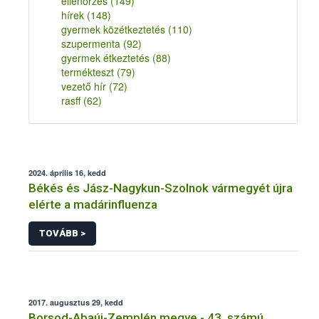
ellenőrzés
(149)
hírek
(148)
gyermek közétkeztetés
(110)
szupermenta
(92)
gyermek étkeztetés
(88)
termékteszt
(79)
vezető hír
(72)
rasff
(62)
2024. április 16, kedd
Békés és Jász-Nagykun-Szolnok vármegyét újra
elérte a madárinfluenza
TOVÁBB >
2017. augusztus 29, kedd
Borsod-Abaúj-Zemplén megye - 43. számú