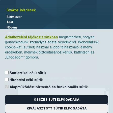
Gyakori kérdések
Élelmiszer
Állat
Növény
Labor/Egyéb
Adatkezelési tájékoztatónkban
megismerheti, hogyan
gondoskodunk személyes adatai védelméről. Weboldalunk
cookie-kat (sütiket) használ a jobb felhasználói élmény
érdekében, melynek biztosításához kérjük, kattintson az
„Elfogadom” gombra.
Statisztikai célú sütik
Nemzeti Élelmiszerlánc-biztonsági Hivatal
Hirdetési célú sütik
Cím: 1024 Budapest, Keleti Károly utca. 24.
Alapműködést biztosító és funkcionális sütik
×
Levelezési cím: 1525 Budapest. Pf. 30.
ÖSSZES SÜTI ELFOGADÁSA
E-mail:
ugyfelszolgalat@nebih.gov.hu
Zöld szám: 06-80/263-244
KIVÁLASZTOTT SÜTIK ELFOGADÁSA
Telefon: 06-1/ 336-9000