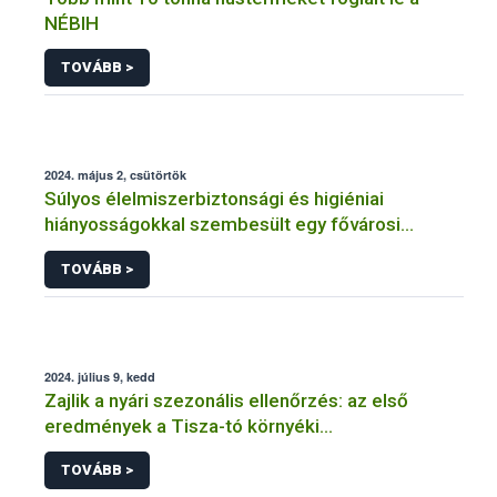
NÉBIH
TOVÁBB >
2024. május 2, csütörtök
Súlyos élelmiszerbiztonsági és higiéniai
hiányosságokkal szembesült egy fővárosi
vendéglátóhelyen a Nébih
TOVÁBB >
2024. július 9, kedd
Zajlik a nyári szezonális ellenőrzés: az első
eredmények a Tisza-tó környéki
vendéglátóhelyekről érkeztek
TOVÁBB >