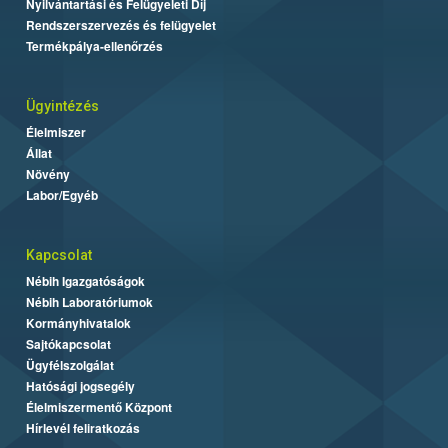
Nyilvántartási és Felügyeleti Díj
Rendszerszervezés és felügyelet
Termékpálya-ellenőrzés
Ügyintézés
Élelmiszer
Állat
Növény
Labor/Egyéb
Kapcsolat
Nébih Igazgatóságok
Nébih Laboratóriumok
Kormányhivatalok
Sajtókapcsolat
Ügyfélszolgálat
Hatósági jogsegély
Élelmiszermentő Központ
Hírlevél feliratkozás