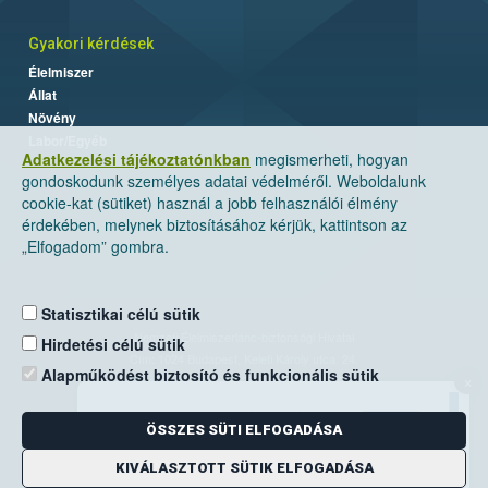
Gyakori kérdések
Élelmiszer
Állat
Növény
Labor/Egyéb
Adatkezelési tájékoztatónkban
megismerheti, hogyan
gondoskodunk személyes adatai védelméről. Weboldalunk
cookie-kat (sütiket) használ a jobb felhasználói élmény
érdekében, melynek biztosításához kérjük, kattintson az
„Elfogadom” gombra.
Statisztikai célú sütik
Nemzeti Élelmiszerlánc-biztonsági Hivatal
Hirdetési célú sütik
Cím: 1024 Budapest, Keleti Károly utca. 24.
Alapműködést biztosító és funkcionális sütik
×
Levelezési cím: 1525 Budapest. Pf. 30.
ÖSSZES SÜTI ELFOGADÁSA
E-mail:
ugyfelszolgalat@nebih.gov.hu
Zöld szám: 06-80/263-244
KIVÁLASZTOTT SÜTIK ELFOGADÁSA
Telefon: 06-1/ 336-9000