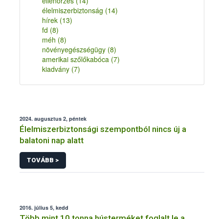
ellenőrzés
(14)
élelmiszerbiztonság
(14)
hírek
(13)
fd
(8)
méh
(8)
növényegészségügy
(8)
amerikai szőlőkabóca
(7)
kiadvány
(7)
2024. augusztus 2, péntek
Élelmiszerbiztonsági szempontból nincs új a
balatoni nap alatt
TOVÁBB >
2016. július 5, kedd
Több mint 10 tonna hústerméket foglalt le a