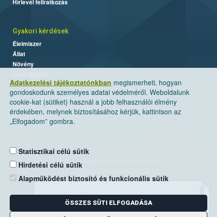
Hírlevél feliratkozás
Gyakori kérdések
Élelmiszer
Állat
Növény
Labor/Egyéb
Adatkezelési tájékoztatónkban
megismerheti, hogyan
gondoskodunk személyes adatai védelméről. Weboldalunk
cookie-kat (sütiket) használ a jobb felhasználói élmény
érdekében, melynek biztosításához kérjük, kattintson az
„Elfogadom” gombra.
Statisztikai célú sütik
Nemzeti Élelmiszerlánc-biztonsági Hivatal
Hirdetési célú sütik
Cím: 1024 Budapest, Keleti Károly utca. 24.
Alapműködést biztosító és funkcionális sütik
×
Levelezési cím: 1525 Budapest. Pf. 30.
ÖSSZES SÜTI ELFOGADÁSA
E-mail:
ugyfelszolgalat@nebih.gov.hu
Zöld szám: 06-80/263-244