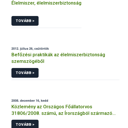
Élelmiszer, élelmiszerbiztonság
TOVÁBB >
2012. július 26, csütörtök
Befőzési praktikák az élelmiszerbiztonság
szemszögéből
TOVÁBB >
2008. december 16, kedd
Közlemény az Országos Főállatorvos
31806/2008. számú, az Írországból származó
sertéshúsra és abból készült termékekre
TOVÁBB >
vonatkozó határozatáról