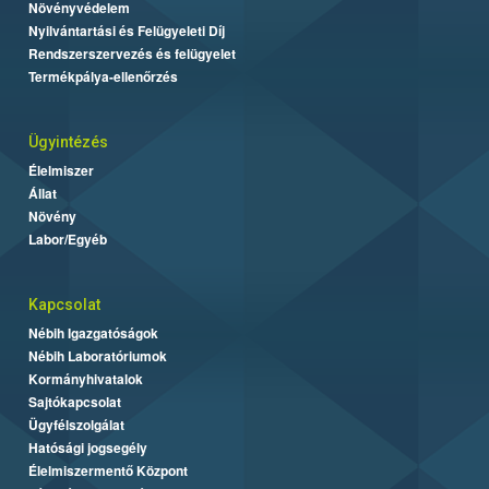
Növényvédelem
Nyilvántartási és Felügyeleti Díj
Rendszerszervezés és felügyelet
Termékpálya-ellenőrzés
Ügyintézés
Élelmiszer
Állat
Növény
Labor/Egyéb
Kapcsolat
Nébih Igazgatóságok
Nébih Laboratóriumok
Kormányhivatalok
Sajtókapcsolat
Ügyfélszolgálat
Hatósági jogsegély
Élelmiszermentő Központ