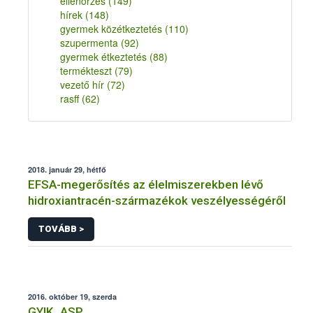
ellenőrzés
(149)
hírek
(148)
gyermek közétkeztetés
(110)
szupermenta
(92)
gyermek étkeztetés
(88)
termékteszt
(79)
vezető hír
(72)
rasff
(62)
2018. január 29, hétfő
EFSA-megerősítés az élelmiszerekben lévő
hidroxiantracén-származékok veszélyességéről
TOVÁBB >
2016. október 19, szerda
GYIK_ASP