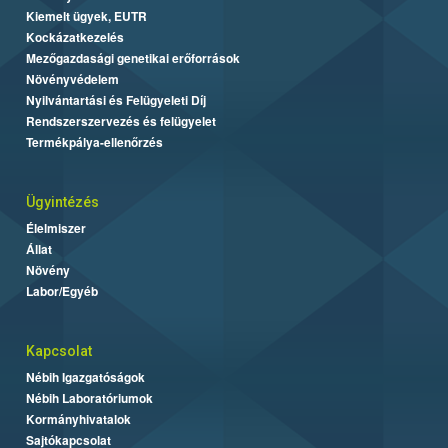
Kiemelt ügyek, EUTR
Kockázatkezelés
Mezőgazdasági genetikai erőforrások
Növényvédelem
Nyilvántartási és Felügyeleti Díj
Rendszerszervezés és felügyelet
Termékpálya-ellenőrzés
Ügyintézés
Élelmiszer
Állat
Növény
Labor/Egyéb
Kapcsolat
Nébih Igazgatóságok
Nébih Laboratóriumok
Kormányhivatalok
Sajtókapcsolat