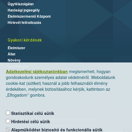
Ügyfélszolgálat
Hatósági jogsegély
Élelmiszermentő Központ
Hírlevél feliratkozás
Gyakori kérdések
Élelmiszer
Állat
Növény
Labor/Egyéb
Adatkezelési tájékoztatónkban
megismerheti, hogyan
gondoskodunk személyes adatai védelméről. Weboldalunk
cookie-kat (sütiket) használ a jobb felhasználói élmény
érdekében, melynek biztosításához kérjük, kattintson az
„Elfogadom” gombra.
Statisztikai célú sütik
Nemzeti Élelmiszerlánc-biztonsági Hivatal
Hirdetési célú sütik
Cím: 1024 Budapest, Keleti Károly utca. 24.
Alapműködést biztosító és funkcionális sütik
×
Levelezési cím: 1525 Budapest. Pf. 30.