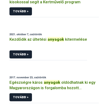
kisokossal segít a Kertművelő program
TOVÁBB >
2021. október 7, csütörtök
Kezdődik az ültetési
anyagok
kitermelése
TOVÁBB >
2017. november 23, csütörtök
Egészségre káros
anyagok
oldódhatnak ki egy
Magyarországon is forgalomba hozott
etetőcumiból
TOVÁBB >