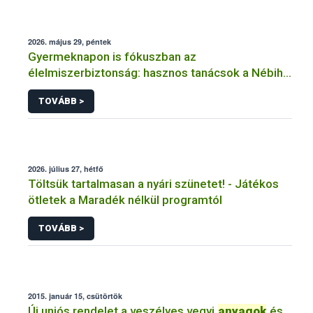
2026. május 29, péntek
Gyermeknapon is fókuszban az
élelmiszerbiztonság: hasznos tanácsok a Nébih-
től
TOVÁBB >
2026. július 27, hétfő
Töltsük tartalmasan a nyári szünetet! - Játékos
ötletek a Maradék nélkül programtól
TOVÁBB >
2015. január 15, csütörtök
Új uniós rendelet a veszélyes vegyi
anyagok
és