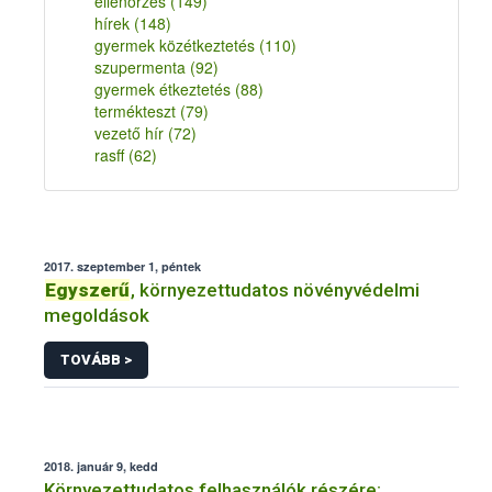
ellenőrzés
(149)
hírek
(148)
gyermek közétkeztetés
(110)
szupermenta
(92)
gyermek étkeztetés
(88)
termékteszt
(79)
vezető hír
(72)
rasff
(62)
2017. szeptember 1, péntek
Egyszerű
, környezettudatos növényvédelmi
megoldások
TOVÁBB >
2018. január 9, kedd
Környezettudatos felhasználók részére: