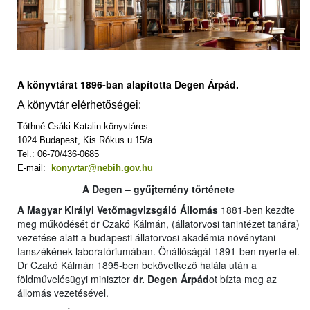
A könyvtárat 1896-ban alapította Degen Árpád.
A könyvtár elérhetőségei:
Tóthné Csáki Katalin könyvtáros
1024 Budapest, Kis Rókus u.15/a
Tel.: 06-70/436-0685
E-mail:
konyvtar@nebih.gov.hu
A Degen – gyűjtemény története
A Magyar Királyi Vetőmagvizsgáló Állomás
1881-ben kezdte
meg működését dr Czakó Kálmán, (állatorvosi tanintézet tanára)
vezetése alatt a budapesti állatorvosi akadémia növénytani
tanszékének laboratóriumában. Önállóságát 1891-ben nyerte el.
Dr Czakó Kálmán 1895-ben bekövetkező halála után a
földművelésügyi miniszter
dr. Degen Árpád
ot bízta meg az
állomás vezetésével.