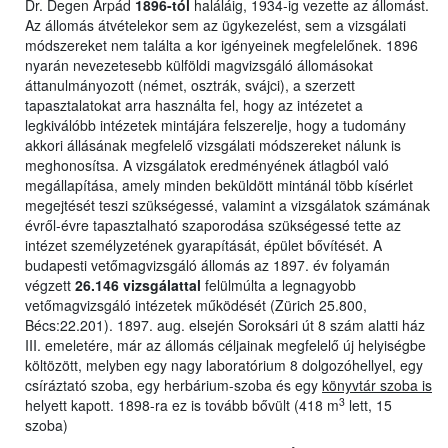
Dr. Degen Árpád
1896-tól
haláláig, 1934-ig vezette az állomást.
Az állomás átvételekor sem az ügykezelést, sem a vizsgálati
módszereket nem találta a kor igényeinek megfelelőnek. 1896
nyarán nevezetesebb külföldi magvizsgáló állomásokat
áttanulmányozott (német, osztrák, svájci), a szerzett
tapasztalatokat arra használta fel, hogy az intézetet a
legkiválóbb intézetek mintájára felszerelje, hogy a tudomány
akkori állásának megfelelő vizsgálati módszereket nálunk is
meghonosítsa. A vizsgálatok eredményének átlagból való
megállapítása, amely minden beküldött mintánál több kísérlet
megejtését teszi szükségessé, valamint a vizsgálatok számának
évről-évre tapasztalható szaporodása szükségessé tette az
intézet személyzetének gyarapítását, épület bővítését. A
budapesti vetőmagvizsgáló állomás az 1897. év folyamán
végzett
26.146 vizsgálattal
felülmúlta a legnagyobb
vetőmagvizsgáló intézetek működését (Zürich 25.800,
Bécs:22.201). 1897. aug. elsején Soroksári út 8 szám alatti ház
III. emeletére, már az állomás céljainak megfelelő új helyiségbe
költözött, melyben egy nagy laboratórium 8 dolgozóhellyel, egy
csíráztató szoba, egy herbárium-szoba és egy
könyvtár szoba is
3
helyett kapott. 1898-ra ez is tovább bővült (418 m
lett, 15
szoba)