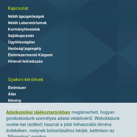
Kapcsolat
Nébih Igazgatóságok
Nébih Laboratóriumok
Kormányhivatalok
Sajtókapcsolat
Ügyfélszolgálat
Hatósági jogsegély
Élelmiszermentő Központ
Hírlevél feliratkozás
Gyakori kérdések
Élelmiszer
Állat
Növény
Labor/Egyéb
Adatkezelési tájékoztatónkban
megismerheti, hogyan
gondoskodunk személyes adatai védelméről. Weboldalunk
cookie-kat (sütiket) használ a jobb felhasználói élmény
érdekében, melynek biztosításához kérjük, kattintson az
„Elfogadom” gombra.