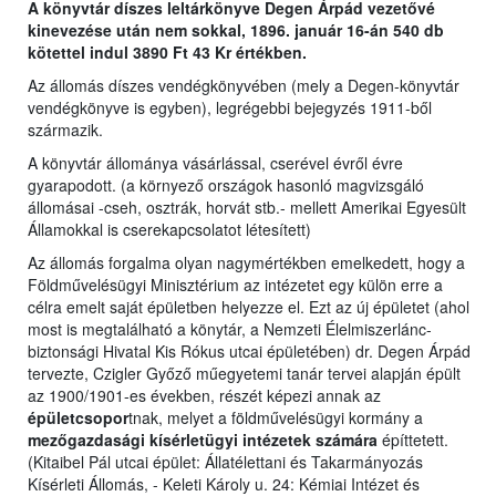
A könyvtár díszes leltárkönyve Degen Árpád vezetővé
kinevezése után nem sokkal, 1896. január 16-án 540 db
kötettel indul 3890 Ft 43 Kr értékben.
Az állomás díszes vendégkönyvében (mely a Degen-könyvtár
vendégkönyve is egyben), legrégebbi bejegyzés 1911-ből
származik.
A könyvtár állománya vásárlással, cserével évről évre
gyarapodott. (a környező országok hasonló magvizsgáló
állomásai -cseh, osztrák, horvát stb.- mellett Amerikai Egyesült
Államokkal is cserekapcsolatot létesített)
Az állomás forgalma olyan nagymértékben emelkedett, hogy a
Földművelésügyi Minisztérium az intézetet egy külön erre a
célra emelt saját épületben helyezze el. Ezt az új épületet (ahol
most is megtalálható a könytár, a Nemzeti Élelmiszerlánc-
biztonsági Hivatal Kis Rókus utcai épületében) dr. Degen Árpád
tervezte, Czigler Győző műegyetemi tanár tervei alapján épült
az 1900/1901-es években, részét képezi annak az
épületcsopor
tnak, melyet a földművelésügyi kormány a
mezőgazdasági kísérletügyi intézetek számára
építtetett.
(Kitaibel Pál utcai épület: Állatélettani és Takarmányozás
Kísérleti Állomás, - Keleti Károly u. 24: Kémiai Intézet és