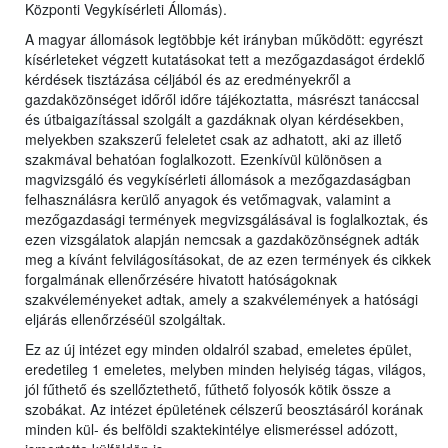
Központi Vegykísérleti Állomás).
A magyar állomások legtöbbje két irányban működött: egyrészt
kísérleteket végzett kutatásokat tett a mezőgazdaságot érdeklő
kérdések tisztázása céljából és az eredményekről a
gazdaközönséget időről időre tájékoztatta, másrészt tanáccsal
és útbaigazítással szolgált a gazdáknak olyan kérdésekben,
melyekben szakszerű feleletet csak az adhatott, aki az illető
szakmával behatóan foglalkozott. Ezenkívül különösen a
magvizsgáló és vegykísérleti állomások a mezőgazdaságban
felhasználásra kerülő anyagok és vetőmagvak, valamint a
mezőgazdasági termények megvizsgálásával is foglalkoztak, és
ezen vizsgálatok alapján nemcsak a gazdaközönségnek adták
meg a kívánt felvilágosításokat, de az ezen termények és cikkek
forgalmának ellenőrzésére hivatott hatóságoknak
szakvéleményeket adtak, amely a szakvélemények a hatósági
eljárás ellenőrzéséül szolgáltak.
Ez az új intézet egy minden oldalról szabad, emeletes épület,
eredetileg 1 emeletes, melyben minden helyiség tágas, világos,
jól fűthető és szellőztethető, fűthető folyosók kötik össze a
szobákat. Az intézet épületének célszerű beosztásáról korának
minden kül- és belföldi szaktekintélye elismeréssel adózott,