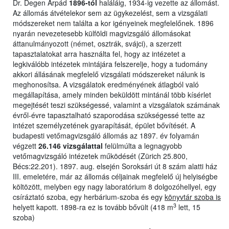
Dr. Degen Árpád
1896-tól
haláláig, 1934-ig vezette az állomást.
Az állomás átvételekor sem az ügykezelést, sem a vizsgálati
módszereket nem találta a kor igényeinek megfelelőnek. 1896
nyarán nevezetesebb külföldi magvizsgáló állomásokat
áttanulmányozott (német, osztrák, svájci), a szerzett
tapasztalatokat arra használta fel, hogy az intézetet a
legkiválóbb intézetek mintájára felszerelje, hogy a tudomány
akkori állásának megfelelő vizsgálati módszereket nálunk is
meghonosítsa. A vizsgálatok eredményének átlagból való
megállapítása, amely minden beküldött mintánál több kísérlet
megejtését teszi szükségessé, valamint a vizsgálatok számának
évről-évre tapasztalható szaporodása szükségessé tette az
intézet személyzetének gyarapítását, épület bővítését. A
budapesti vetőmagvizsgáló állomás az 1897. év folyamán
végzett
26.146 vizsgálattal
felülmúlta a legnagyobb
vetőmagvizsgáló intézetek működését (Zürich 25.800,
Bécs:22.201). 1897. aug. elsején Soroksári út 8 szám alatti ház
III. emeletére, már az állomás céljainak megfelelő új helyiségbe
költözött, melyben egy nagy laboratórium 8 dolgozóhellyel, egy
csíráztató szoba, egy herbárium-szoba és egy
könyvtár szoba is
3
helyett kapott. 1898-ra ez is tovább bővült (418 m
lett, 15
szoba)