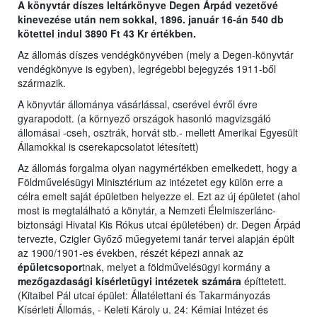
A könyvtár díszes leltárkönyve Degen Árpád vezetővé
kinevezése után nem sokkal, 1896. január 16-án 540 db
kötettel indul 3890 Ft 43 Kr értékben.
Az állomás díszes vendégkönyvében (mely a Degen-könyvtár
vendégkönyve is egyben), legrégebbi bejegyzés 1911-ből
származik.
A könyvtár állománya vásárlással, cserével évről évre
gyarapodott. (a környező országok hasonló magvizsgáló
állomásai -cseh, osztrák, horvát stb.- mellett Amerikai Egyesült
Államokkal is cserekapcsolatot létesített)
Az állomás forgalma olyan nagymértékben emelkedett, hogy a
Földművelésügyi Minisztérium az intézetet egy külön erre a
célra emelt saját épületben helyezze el. Ezt az új épületet (ahol
most is megtalálható a könytár, a Nemzeti Élelmiszerlánc-
biztonsági Hivatal Kis Rókus utcai épületében) dr. Degen Árpád
tervezte, Czigler Győző műegyetemi tanár tervei alapján épült
az 1900/1901-es években, részét képezi annak az
épületcsopor
tnak, melyet a földművelésügyi kormány a
mezőgazdasági kísérletügyi intézetek számára
építtetett.
(Kitaibel Pál utcai épület: Állatélettani és Takarmányozás
Kísérleti Állomás, - Keleti Károly u. 24: Kémiai Intézet és