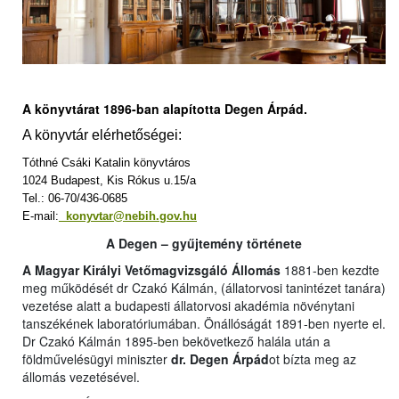
A könyvtárat 1896-ban alapította Degen Árpád.
A könyvtár elérhetőségei:
Tóthné Csáki Katalin könyvtáros
1024 Budapest, Kis Rókus u.15/a
Tel.: 06-70/436-0685
E-mail:
konyvtar@nebih.gov.hu
A Degen – gyűjtemény története
A Magyar Királyi Vetőmagvizsgáló Állomás
1881-ben kezdte
meg működését dr Czakó Kálmán, (állatorvosi tanintézet tanára)
vezetése alatt a budapesti állatorvosi akadémia növénytani
tanszékének laboratóriumában. Önállóságát 1891-ben nyerte el.
Dr Czakó Kálmán 1895-ben bekövetkező halála után a
földművelésügyi miniszter
dr. Degen Árpád
ot bízta meg az
állomás vezetésével.