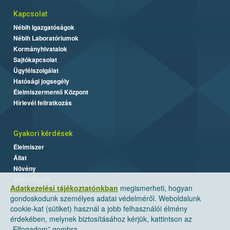
Kapcsolat
Nébih Igazgatóságok
Nébih Laboratóriumok
Kormányhivatalok
Sajtókapcsolat
Ügyfélszolgálat
Hatósági jogsegély
Élelmiszermentő Központ
Hírlevél feliratkozás
Gyakori kérdések
Élelmiszer
Állat
Növény
Labor/Egyéb
Adatkezelési tájékoztatónkban
megismerheti, hogyan
gondoskodunk személyes adatai védelméről. Weboldalunk
cookie-kat (sütiket) használ a jobb felhasználói élmény
érdekében, melynek biztosításához kérjük, kattintson az
„Elfogadom” gombra.