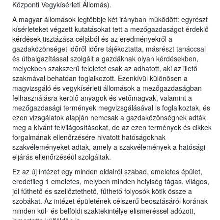
Központi Vegykísérleti Állomás).
A magyar állomások legtöbbje két irányban működött: egyrészt
kísérleteket végzett kutatásokat tett a mezőgazdaságot érdeklő
kérdések tisztázása céljából és az eredményekről a
gazdaközönséget időről időre tájékoztatta, másrészt tanáccsal
és útbaigazítással szolgált a gazdáknak olyan kérdésekben,
melyekben szakszerű feleletet csak az adhatott, aki az illető
szakmával behatóan foglalkozott. Ezenkívül különösen a
magvizsgáló és vegykísérleti állomások a mezőgazdaságban
felhasználásra kerülő anyagok és vetőmagvak, valamint a
mezőgazdasági termények megvizsgálásával is foglalkoztak, és
ezen vizsgálatok alapján nemcsak a gazdaközönségnek adták
meg a kívánt felvilágosításokat, de az ezen termények és cikkek
forgalmának ellenőrzésére hivatott hatóságoknak
szakvéleményeket adtak, amely a szakvélemények a hatósági
eljárás ellenőrzéséül szolgáltak.
Ez az új intézet egy minden oldalról szabad, emeletes épület,
eredetileg 1 emeletes, melyben minden helyiség tágas, világos,
jól fűthető és szellőztethető, fűthető folyosók kötik össze a
szobákat. Az intézet épületének célszerű beosztásáról korának
minden kül- és belföldi szaktekintélye elismeréssel adózott,