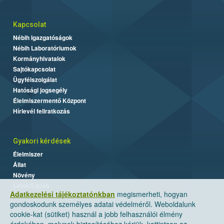
Kapcsolat
Nébih Igazgatóságok
Nébih Laboratóriumok
Kormányhivatalok
Sajtókapcsolat
Ügyfélszolgálat
Hatósági jogsegély
Élelmiszermentő Központ
Hírlevél feliratkozás
Gyakori kérdések
Élelmiszer
Állat
Növény
Labor/Egyéb
Adatkezelési tájékoztatónkban
megismerheti, hogyan
gondoskodunk személyes adatai védelméről. Weboldalunk
cookie-kat (sütiket) használ a jobb felhasználói élmény