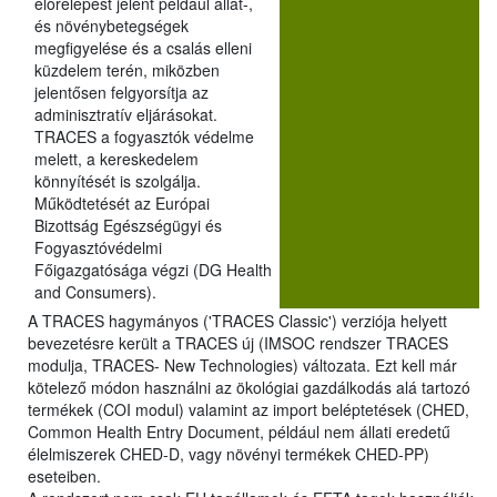
előrelépést jelent például állat-,
és növénybetegségek
megfigyelése és a csalás elleni
küzdelem terén, miközben
jelentősen felgyorsítja az
adminisztratív eljárásokat.
TRACES a fogyasztók védelme
melett, a kereskedelem
könnyítését is szolgálja.
Működtetését az Európai
Bizottság Egészségügyi és
Fogyasztóvédelmi
Főigazgatósága végzi (DG Health
and Consumers).
A TRACES hagymányos ('TRACES Classic') verziója helyett
bevezetésre került a TRACES új (IMSOC rendszer TRACES
modulja, TRACES- New Technologies) változata. Ezt kell már
kötelező módon használni az ökológiai gazdálkodás alá tartozó
termékek (COI modul) valamint az import beléptetések (CHED,
Common Health Entry Document, például nem állati eredetű
élelmiszerek CHED-D, vagy növényi termékek CHED-PP)
eseteiben.