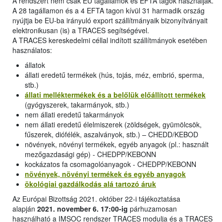
A rendszert nem csak EU tagállamok és EFTA tagok használják.
A 28 tagállamon és a 4 EFTA tagon kívül 31 harmadik ország
nyújtja be EU-ba irányuló export szállítmányaik bizonyítványait
elektronikusan (is) a TRACES segítségével.
A TRACES kereskedelmi céllal indított szállítmányok esetében
használatos:
állatok
állati eredetű termékek (hús, tojás, méz, embrió, sperma,
stb.)
állati melléktermékek és a belőlük előállított termékek
(gyógyszerek, takarmányok, stb.)
nem állati eredetű takarmányok
nem állati eredetű élelmiszerek (zöldségek, gyümölcsök,
fűszerek, diófélék, aszalványok, stb.) – CHEDD/KEBOD
növények, növényi termékek, egyéb anyagok (pl.: használt
mezőgazdasági gép) - CHEDPP/KEBONN
kockázatos fa csomagolóanyagok - CHEDPP/KEBONN
növények, növényi termékek és egyéb anyagok
ökológiai gazdálkodás alá tartozó áruk
Az Európai Bizottság 2021. október 22-i tájékoztatása
alapján
2021. november 6. 17:00-ig
párhuzamosan
használható a IMSOC rendszer TRACES modulja és a TRACES