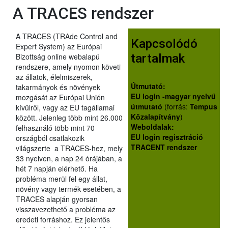
A TRACES rendszer
A TRACES (TRAde Control and
Kapcsolódó
Expert System) az Európai
tartalmak
Bizottság online webalapú
rendszere, amely nyomon követi
az állatok, élelmiszerek,
Útmutató:
takarmányok és növények
EU login -magyar nyelvű
mozgását az Európai Unión
útmutató
(forrás:
Tempus
kívülről, vagy az EU tagállamai
Közalapítvány
)
között. Jelenleg több mint 26.000
Weboldalak:
felhasználó több mint 70
EU login regisztráció
országból csatlakozik
TRACENT rendszer
világszerte a TRACES-hez, mely
33 nyelven, a nap 24 órájában, a
hét 7 napján elérhető. Ha
probléma merül fel egy állat,
növény vagy termék esetében, a
TRACES alapján gyorsan
visszavezethető a probléma az
eredeti forráshoz. Ez jelentős