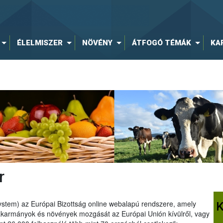
ÉLELMISZER
NÖVÉNY
ÁTFOGÓ TÉMÁK
KA
r
tem) az Európai Bizottság online webalapú rendszere, amely
K
 takarmányok és növények mozgását az Európai Unión kívülről, vagy