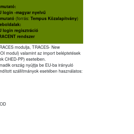
tmutató:
U login -magyar nyelvű
tmutató
(forrás:
Tempus Közalapítvány
)
eboldalak:
 login regisztráció
RACENT rendszer
r TRACES modulja, TRACES- New
COI modul) valamint az import beléptetések
ékek CHED-PP) eseteiben.
adik ország nyújtja be EU-ba irányuló
ndított szállítmányok esetében használatos:
BOD