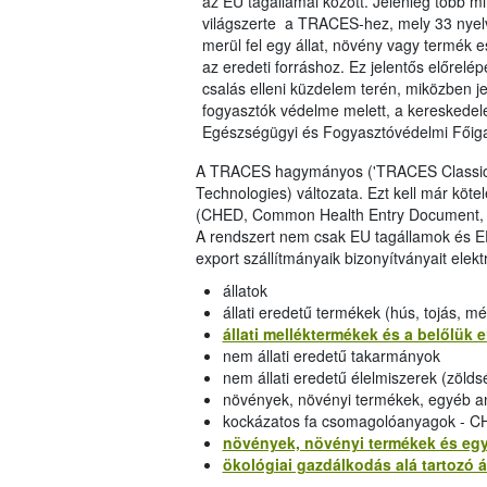
az EU tagállamai között. Jelenleg több mi
világszerte a TRACES-hez, mely 33 nyelv
merül fel egy állat, növény vagy termék
az eredeti forráshoz. Ez jelentős előrelé
csalás elleni küzdelem terén, miközben je
fogyasztók védelme melett, a kereskedele
Egészségügyi és Fogyasztóvédelmi Főig
A TRACES hagymányos ('TRACES Classic')
Technologies) változata. Ezt kell már köt
(CHED, Common Health Entry Document, p
A rendszert nem csak EU tagállamok és EF
export szállítmányaik bizonyítványait ele
állatok
állati eredetű termékek (hús, tojás, m
állati melléktermékek és a belőlük e
nem állati eredetű takarmányok
nem állati eredetű élelmiszerek (zöl
növények, növényi termékek, egyéb 
kockázatos fa csomagolóanyagok -
növények, növényi termékek és eg
ökológiai gazdálkodás alá tartozó 