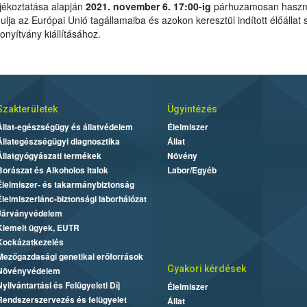
ájékoztatása alapján
2021. november 6. 17:00-ig
párhuzamosan haszn
lja az Európai Unió tagállamaiba és azokon keresztül indított élőállat
nyítvány kiállításához.
Szakterületek
Ügyintézés
Állat-egészségügy és állatvédelem
Élelmiszer
Állategészségügyi diagnosztika
Állat
Állatgyógyászati termékek
Növény
Borászat és Alkoholos Italok
Labor/Egyéb
Élelmiszer- és takarmánybiztonság
Élelmiszerlánc-biztonsági laborhálózat
Járványvédelem
Kiemelt ügyek, EUTR
Kockázatkezelés
Mezőgazdasági genetikai erőforrások
Gyakori kérdések
Növényvédelem
Nyilvántartási és Felügyeleti Díj
Élelmiszer
Rendszerszervezés és felügyelet
Állat