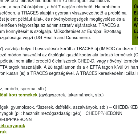
nt 26.000 felhasználó több mint 70 országból csatlakozik
en, a nap 24 órájában, a hét 7 napján elérhető. Ha probléma
Ú
 esetében, a TRACES alapján gyorsan visszavezethető a probléma
E
pést jelent például állat-, és növénybetegségek megfigyelése és a
ú
lentősen felgyorsítja az adminisztratív eljárásokat. TRACES a
W
m könnyítését is szolgálja. Működtetését az Európai Bizottság
EU
azgatósága végzi (DG Health and Consumers).
T
 verziója helyett bevezetésre került a TRACES új (IMSOC rendsze
elező módon használni az ökológiai gazdálkodás alá tartozó termékek (
éldául nem állati eredetű élelmiszerek CHED-D, vagy növényi term
TA tagok használják. A 28 tagállamon és a 4 EFTA tagon kívül 31 harm
ktronikusan (is) a TRACES segítségével. A TRACES kereskedelmi céllal i
éz, embrió, sperma, stb.)
lőállított termékek
(gyógyszerek, takarmányok, stb.)
dségek, gyümölcsök, fűszerek, diófélék, aszalványok, stb.) – CHEDD/KE
anyagok (pl.: használt mezőgazdasági gép) - CHEDPP/KEBONN
 CHEDPP/KEBONN
yéb anyagok
áruk