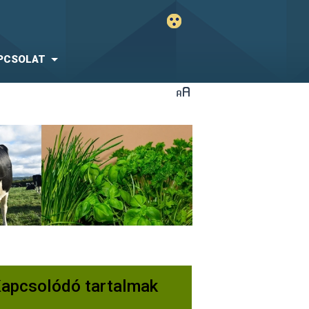
PCSOLAT
apcsolódó tartalmak