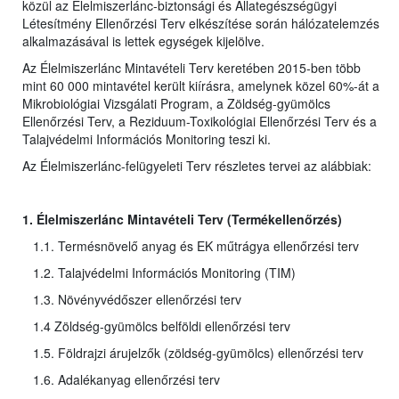
közül az Élelmiszerlánc-biztonsági és Állategészségügyi
Létesítmény Ellenőrzési Terv elkészítése során hálózatelemzés
alkalmazásával is lettek egységek kijelölve.
Az Élelmiszerlánc Mintavételi Terv keretében 2015-ben több
mint 60 000 mintavétel került kiírásra, amelynek közel 60%-át a
Mikrobiológiai Vizsgálati Program, a Zöldség-gyümölcs
Ellenőrzési Terv, a Reziduum-Toxikológiai Ellenőrzési Terv és a
Talajvédelmi Információs Monitoring teszi ki.
Az Élelmiszerlánc-felügyeleti Terv részletes tervei az alábbiak:
1. Élelmiszerlánc Mintavételi Terv (Termékellenőrzés)
1.1. Termésnövelő anyag és EK műtrágya ellenőrzési terv
1.2. Talajvédelmi Információs Monitoring (TIM)
1.3. Növényvédőszer ellenőrzési terv
1.4 Zöldség-gyümölcs belföldi ellenőrzési terv
1.5. Földrajzi árujelzők (zöldség-gyümölcs) ellenőrzési terv
1.6. Adalékanyag ellenőrzési terv