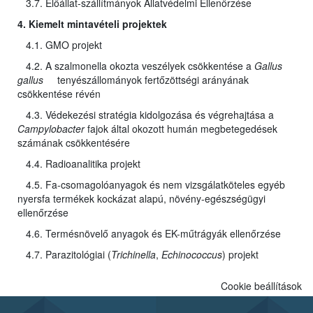
3.7. Élőállat-szállítmányok Állatvédelmi Ellenőrzése
4. Kiemelt mintavételi projektek
4.1. GMO projekt
4.2. A szalmonella okozta veszélyek csökkentése a
Gallus
gallus
tenyészállományok fertőzöttségi arányának
csökkentése révén
4.3. Védekezési stratégia kidolgozása és végrehajtása a
Campylobacter
fajok által okozott humán megbetegedések
számának csökkentésére
4.4. Radioanalitika projekt
4.5. Fa-csomagolóanyagok és nem vizsgálatköteles egyéb
nyersfa termékek kockázat alapú, növény-egészségügyi
ellenőrzése
4.6. Termésnövelő anyagok és EK-műtrágyák ellenőrzése
4.7. Parazitológiai (
Trichinella
,
Echinococcus
) projekt
Cookie beállítások