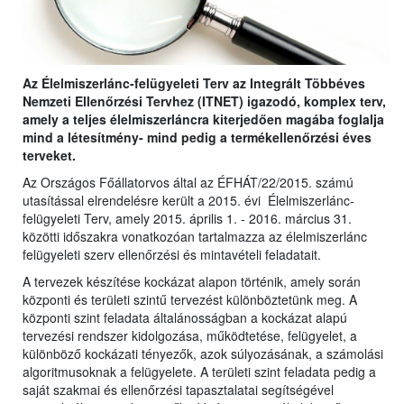
Az Élelmiszerlánc-felügyeleti Terv az Integrált Többéves
Nemzeti Ellenőrzési Tervhez (ITNET) igazodó, komplex terv,
amely a teljes élelmiszerláncra kiterjedően magába foglalja
mind a létesítmény- mind pedig a termékellenőrzési éves
terveket.
Az Országos Főállatorvos által az ÉFHÁT/22/2015. számú
utasítással elrendelésre került a 2015. évi Élelmiszerlánc-
felügyeleti Terv, amely 2015. április 1. - 2016. március 31.
közötti időszakra vonatkozóan tartalmazza az élelmiszerlánc
felügyeleti szerv ellenőrzési és mintavételi feladatait.
A tervezek készítése kockázat alapon történik, amely során
központi és területi szintű tervezést különböztetünk meg. A
központi szint feladata általánosságban a kockázat alapú
tervezési rendszer kidolgozása, működtetése, felügyelet, a
különböző kockázati tényezők, azok súlyozásának, a számolási
algoritmusoknak a felügyelete. A területi szint feladata pedig a
saját szakmai és ellenőrzési tapasztalatai segítségével