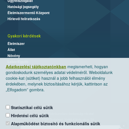
Ügyfélszolgálat
Hatósági jogsegély
Élelmiszermentő Központ
Hírlevél feliratkozás
Gyakori kérdések
Élelmiszer
Állat
Növény
Labor/Egyéb
Adatkezelési tájékoztatónkban
megismerheti, hogyan
gondoskodunk személyes adatai védelméről. Weboldalunk
cookie-kat (sütiket) használ a jobb felhasználói élmény
érdekében, melynek biztosításához kérjük, kattintson az
„Elfogadom” gombra.
Statisztikai célú sütik
Nemzeti Élelmiszerlánc-biztonsági Hivatal
Hirdetési célú sütik
Cím: 1024 Budapest, Keleti Károly utca. 24.
Alapműködést biztosító és funkcionális sütik
×
Levelezési cím: 1525 Budapest. Pf. 30.