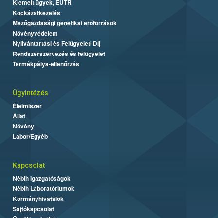
Kiemelt ügyek, EUTR
Kockázatkezelés
Mezőgazdasági genetikai erőforrások
Növényvédelem
Nyilvántartási és Felügyeleti Díj
Rendszerszervezés és felügyelet
Termékpálya-ellenőrzés
Ügyintézés
Élelmiszer
Állat
Növény
Labor/Egyéb
Kapcsolat
Nébih Igazgatóságok
Nébih Laboratóriumok
Kormányhivatalok
Sajtókapcsolat