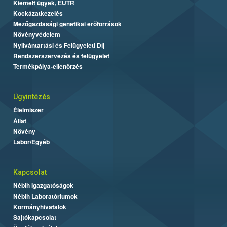
Kiemelt ügyek, EUTR
Kockázatkezelés
Mezőgazdasági genetikai erőforrások
Növényvédelem
Nyilvántartási és Felügyeleti Díj
Rendszerszervezés és felügyelet
Termékpálya-ellenőrzés
Ügyintézés
Élelmiszer
Állat
Növény
Labor/Egyéb
Kapcsolat
Nébih Igazgatóságok
Nébih Laboratóriumok
Kormányhivatalok
Sajtókapcsolat