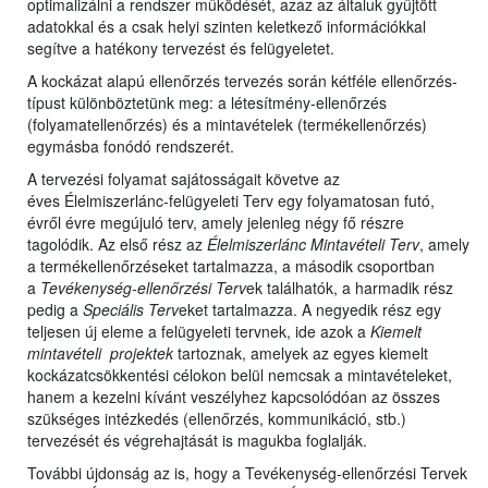
optimalizálni a rendszer működését, azaz az általuk gyűjtött
adatokkal és a csak helyi szinten keletkező információkkal
segítve a hatékony tervezést és felügyeletet.
A kockázat alapú ellenőrzés tervezés során kétféle ellenőrzés-
típust különböztetünk meg: a létesítmény-ellenőrzés
(folyamatellenőrzés) és a mintavételek (termékellenőrzés)
egymásba fonódó rendszerét.
A tervezési folyamat sajátosságait követve az
éves Élelmiszerlánc-felügyeleti Terv egy folyamatosan futó,
évről évre megújuló terv, amely jelenleg négy fő részre
tagolódik. Az első rész az
Élelmiszerlánc Mintavételi Terv
, amely
a termékellenőrzéseket tartalmazza, a második csoportban
a
Tevékenység-ellenőrzési Terv
ek találhatók, a harmadik rész
pedig a
Speciális Terv
eket tartalmazza. A negyedik rész egy
teljesen új eleme a felügyeleti tervnek, ide azok a
Kiemelt
mintavételi projektek
tartoznak, amelyek az egyes kiemelt
kockázatcsökkentési célokon belül nemcsak a mintavételeket,
hanem a kezelni kívánt veszélyhez kapcsolódóan az összes
szükséges intézkedés (ellenőrzés, kommunikáció, stb.)
tervezését és végrehajtását is magukba foglalják.
További újdonság az is, hogy a Tevékenység-ellenőrzési Tervek