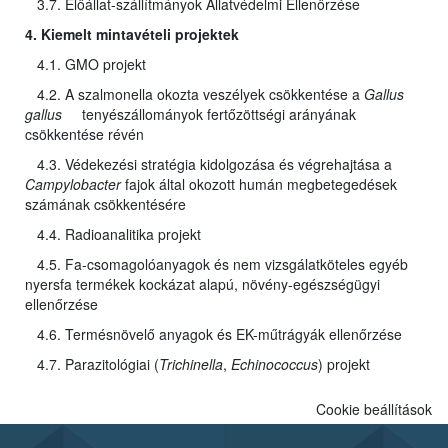
3.7. Élőállat-szállítmányok Állatvédelmi Ellenőrzése
4. Kiemelt mintavételi projektek
4.1. GMO projekt
4.2. A szalmonella okozta veszélyek csökkentése a
Gallus
gallus
tenyészállományok fertőzöttségi arányának
csökkentése révén
4.3. Védekezési stratégia kidolgozása és végrehajtása a
Campylobacter
fajok által okozott humán megbetegedések
számának csökkentésére
4.4. Radioanalitika projekt
4.5. Fa-csomagolóanyagok és nem vizsgálatköteles egyéb
nyersfa termékek kockázat alapú, növény-egészségügyi
ellenőrzése
4.6. Termésnövelő anyagok és EK-műtrágyák ellenőrzése
4.7. Parazitológiai (
Trichinella
,
Echinococcus
) projekt
Cookie beállítások