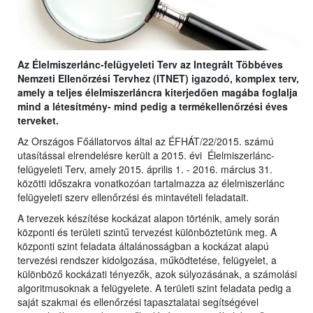
Az Élelmiszerlánc-felügyeleti Terv az Integrált Többéves
Nemzeti Ellenőrzési Tervhez (ITNET) igazodó, komplex terv,
amely a teljes élelmiszerláncra kiterjedően magába foglalja
mind a létesítmény- mind pedig a termékellenőrzési éves
terveket.
Az Országos Főállatorvos által az ÉFHÁT/22/2015. számú
utasítással elrendelésre került a 2015. évi Élelmiszerlánc-
felügyeleti Terv, amely 2015. április 1. - 2016. március 31.
közötti időszakra vonatkozóan tartalmazza az élelmiszerlánc
felügyeleti szerv ellenőrzési és mintavételi feladatait.
A tervezek készítése kockázat alapon történik, amely során
központi és területi szintű tervezést különböztetünk meg. A
központi szint feladata általánosságban a kockázat alapú
tervezési rendszer kidolgozása, működtetése, felügyelet, a
különböző kockázati tényezők, azok súlyozásának, a számolási
algoritmusoknak a felügyelete. A területi szint feladata pedig a
saját szakmai és ellenőrzési tapasztalatai segítségével