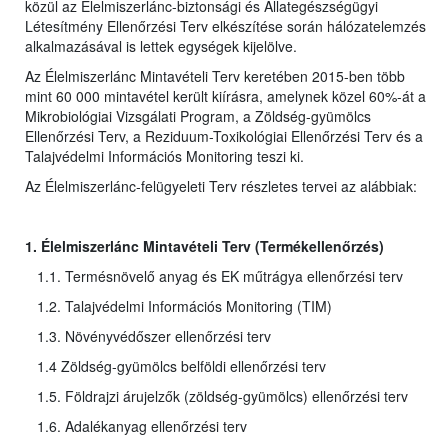
közül az Élelmiszerlánc-biztonsági és Állategészségügyi
Létesítmény Ellenőrzési Terv elkészítése során hálózatelemzés
alkalmazásával is lettek egységek kijelölve.
Az Élelmiszerlánc Mintavételi Terv keretében 2015-ben több
mint 60 000 mintavétel került kiírásra, amelynek közel 60%-át a
Mikrobiológiai Vizsgálati Program, a Zöldség-gyümölcs
Ellenőrzési Terv, a Reziduum-Toxikológiai Ellenőrzési Terv és a
Talajvédelmi Információs Monitoring teszi ki.
Az Élelmiszerlánc-felügyeleti Terv részletes tervei az alábbiak:
1. Élelmiszerlánc Mintavételi Terv (Termékellenőrzés)
1.1. Termésnövelő anyag és EK műtrágya ellenőrzési terv
1.2. Talajvédelmi Információs Monitoring (TIM)
1.3. Növényvédőszer ellenőrzési terv
1.4 Zöldség-gyümölcs belföldi ellenőrzési terv
1.5. Földrajzi árujelzők (zöldség-gyümölcs) ellenőrzési terv
1.6. Adalékanyag ellenőrzési terv