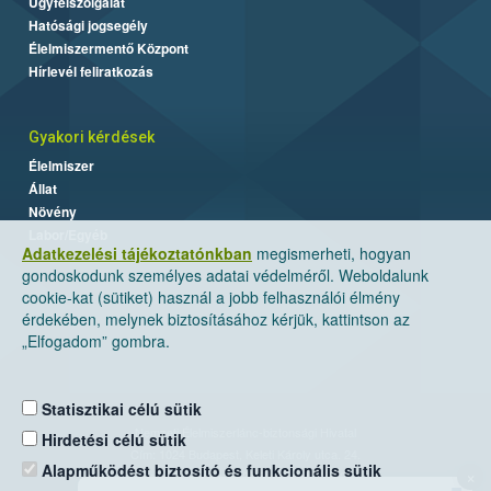
Ügyfélszolgálat
Hatósági jogsegély
Élelmiszermentő Központ
Hírlevél feliratkozás
Gyakori kérdések
Élelmiszer
Állat
Növény
Labor/Egyéb
Adatkezelési tájékoztatónkban
megismerheti, hogyan
gondoskodunk személyes adatai védelméről. Weboldalunk
cookie-kat (sütiket) használ a jobb felhasználói élmény
érdekében, melynek biztosításához kérjük, kattintson az
„Elfogadom” gombra.
Statisztikai célú sütik
Nemzeti Élelmiszerlánc-biztonsági Hivatal
Hirdetési célú sütik
Cím: 1024 Budapest, Keleti Károly utca. 24.
Alapműködést biztosító és funkcionális sütik
×
Levelezési cím: 1525 Budapest. Pf. 30.