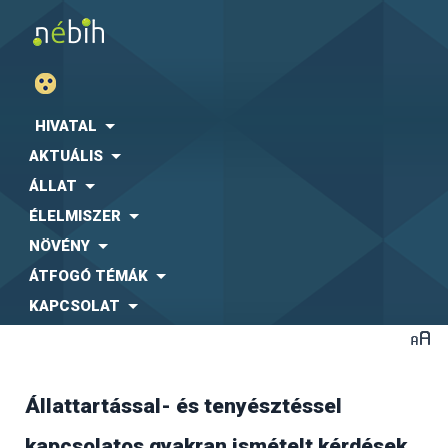
HIVATAL
AKTUÁLIS
ÁLLAT
ÉLELMISZER
NÖVÉNY
ÁTFOGÓ TÉMÁK
KAPCSOLAT
Állattartással- és tenyésztéssel
A jelenlegi ellátó rendszer az un. egy beszállítós
kapcsolatos gyakran ismételt kérdések