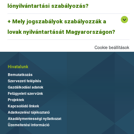
megfeleltetése jelenleg zajlik.
lónyilvántartási szabályozás?
29/2000. (VI. 9.) FVM rendelet és az azt módosító
Mely jogszabályok szabályozzák a
64/2003 (VI. 16.) FVM rendelet az egyes állatfajok
Egységes Nyilvántartási és Azonosítási Rendszeréről.
lovak nyilvántartását Magyarországon?
Cookie beállítások
Hivatalunk
Bemutatkozás
Szervezeti felépítés
Gazdálkodási adatok
Felügyeleti szervünk
Projektek
Kapcsolódó linkek
Adatkezelési tájékoztató
Akadálymentességi nyilatkozat
Üzemeltetési információ