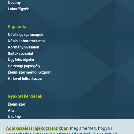
Növény
Labor/Egyéb
Kapcsolat
Nébih Igazgatóságok
Nébih Laboratóriumok
Kormányhivatalok
Sajtókapcsolat
Ügyfélszolgálat
Hatósági jogsegély
Élelmiszermentő Központ
Hírlevél feliratkozás
Gyakori kérdések
Élelmiszer
Állat
Növény
Labor/Egyéb
Adatkezelési tájékoztatónkban
megismerheti, hogyan