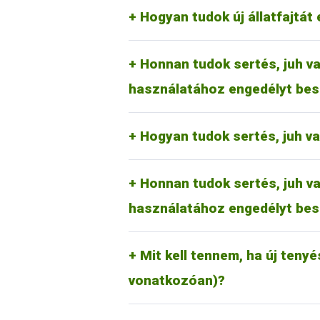
megfelelően a kérelmezőnek a kérel
RA-SE Genetics Kft.
Hogyan tudok új állatfajtát 
UBM Genetics Kft.
Mangalicatenyésztők Országos 
Az erre vonatkozó tudnivalók rész
Honnan tudok sertés, juh va
jelölőkalapács használati kérelmet 
használatához engedélyt bes
Juh és kecske esetében:
Magyar Juh- és Kecsketenyészt
Hogyan tudok sertés, juh v
Az erre vonatkozó tudnivalók rész
Honnan tudok sertés, juh va
jelölőkalapács használati kérelmet 
használatához engedélyt bes
Új tenyészet, tartási hely létrehoz
nyilvántartási rendszeréről (Tenyés
tudnivalókat (általános információk
Mit kell tennem, ha új tenyé
kattintva lehet elérni.
vonatkozóan)?
Ezt a mindenkor hatályos díjtétel r