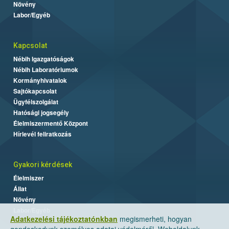
Növény
Labor/Egyéb
Kapcsolat
Nébih Igazgatóságok
Nébih Laboratóriumok
Kormányhivatalok
Sajtókapcsolat
Ügyfélszolgálat
Hatósági jogsegély
Élelmiszermentő Központ
Hírlevél feliratkozás
Gyakori kérdések
Élelmiszer
Állat
Növény
Labor/Egyéb
Adatkezelési tájékoztatónkban
megismerheti, hogyan