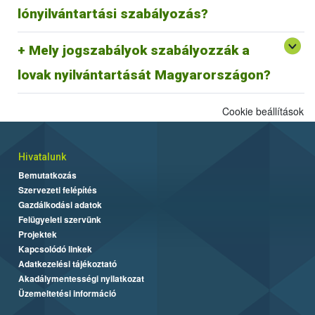
megfeleltetése jelenleg zajlik.
lónyilvántartási szabályozás?
29/2000. (VI. 9.) FVM rendelet és az azt módosító
Mely jogszabályok szabályozzák a
64/2003 (VI. 16.) FVM rendelet az egyes állatfajok
Egységes Nyilvántartási és Azonosítási Rendszeréről.
lovak nyilvántartását Magyarországon?
Cookie beállítások
Hivatalunk
Bemutatkozás
Szervezeti felépítés
Gazdálkodási adatok
Felügyeleti szervünk
Projektek
Kapcsolódó linkek
Adatkezelési tájékoztató
Akadálymentességi nyilatkozat
Üzemeltetési információ