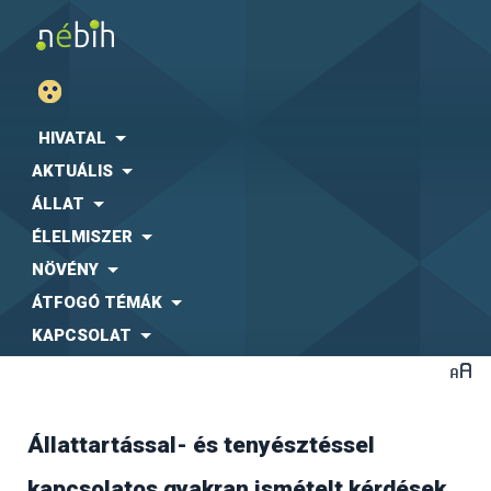
HIVATAL
AKTUÁLIS
ÁLLAT
ÉLELMISZER
NÖVÉNY
ÁTFOGÓ TÉMÁK
KAPCSOLAT
Állattartással- és tenyésztéssel
A jelenlegi ellátó rendszer az un. egy beszállítós
kapcsolatos gyakran ismételt kérdések