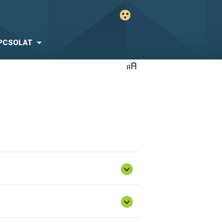
PCSOLAT
 rendszert, az érvényes szállítói
t. Az új rendszert egy füljelző teszt
gSzH hivatalos honlapján illetve az
Igazgatósága, mint tenyésztési hatóság
re nyomtatatott füljelzők
et alapján kérelmet nyújt be két
zempontok figyelembe vételével kell
évi XCIII. törvény alapján. Ennek