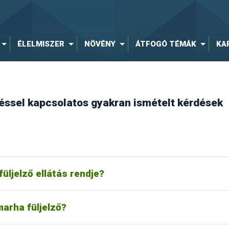
ÉLELMISZER
NÖVÉNY
ÁTFOGÓ TÉMÁK
KA
téssel kapcsolatos gyakran ismételt kérdések
gy beszállítós rendszer. Az állattartók igényeihez igazodva ezt a
megszünteti a Hivatal és több beszállítós ellátó rendszerre tér á
ára elismert tenyésztőszervezeteken keresztül lehet beszerezni.
ás folyamatban van, és az hamarosan megjelenik az VM, és az M
ei az interneten:
üljelző ellátás rendje?
szarvasmarha füljelző ellátásáért az MgSzH, Állattenyésztési 
 csak a Hatóság által jóváhagyott és annak logójával ellátott elő
a
www.enar.hu
honlapon érhetőek el.
s fajtaelismerés rendjéről szóló 123/2005. (XII.27.) FVM rendel
arha füljelző?
észtők Egyesülete
si Igazgatóság részére. A kérelemet a rendelet 4. § szerinti s
igazgatási hatósági eljárásnak minősül az illetékről szóló 1990. 