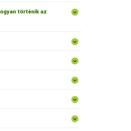
t ellátják egy magyar azonosító
gból érkező import ló a magyar
Hogyan történik az
 tulajdonos adatait. Van viszont egy
tai kerülnek be, a származási adatok
olni, míg maga a „Lóútlevél” a lóval
iós Rendszer (OLIR) végzi, amelyet a
i azt az Nébih Lóútlevél Irodájába
tők Országos Szövetsége (MLOSZ)
ortár u. 16., Tel.: 412-5010) kérhet.
” kiadása a Mezőgazdasági
vosi Laboratóriuma végzi.
 adatbázisából.
ételére való alkalmasságának és
atait is.
le, tartós megjelölésének (bélyegzés)
 módon segítve a ló
tsági határozat írta elő 2008. évig. A
t. „Lóútlevél” nélkül a ló nem hagyhatja