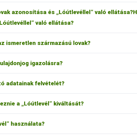
tumokat az MLOSZ honosítja. Ha már van „Lóútlevele”, akkor az
ri tovább a lovat. Az útlevéllel nem rendelkező, harmadik orszá
vak azonosítása és „Lóútlevéllel” való ellátása?
.
óútlevéllel” való ellátása?
 szolgál. Közvetlenül nem igazol tulajdonjogot, de tartalmazza a
l kell látni. Ez esetben a „Lóútlevélben” csak a ló azonosító ada
lléklete, amelyet a ló tulajdonosának célszerű biztos helyen tár
nek.
az ismeretlen származású lovak?
, származás-nyilvántartását az Országos Lótenyésztési Informác
evelet”, mind a betétlapot az új lótulajdonosnak át kell adni, ak
vatal (MgSzH) Lótenyésztési Osztálya és a Magyar Lótenyész
si bejegyzés átírásáról.
tulajdonjog igazolásra?
tos információt a lótulajdonos az MLOSZ-től (1134 Budapest, Lőp
posnál idősebb lovára a lótulajdonos kötelessége. A „Lóútlevél
ellenőrzéséhez szükséges DNS-vizsgálatokat az MgSzH Állator
Iroda – (1144 Budapest, Remény utca 42/b.) feladata a ló ENAR
tó adatainak felvételét?
, amely az állat azonosítására, az irányítási intézkedések megt
ének igazolására szolgál, valamint tartalmazza a tulajdonos ad
feltétele a ló azonosító, valamint származási adatainak felvéte
a.
eznie a „Lóútlevél” kiváltását?
almazhat tenyésztési, minősítési és versenyeredményeket is, ily
át.
övetően minden lóra (lófélére) kötelező kiváltani.
vél” használata?
mát es alkalmazási szabályait a 93/623/EGK és a 2000/68/EK bizot
ll a lovat, igazolva annak állategészségügyi és tulajdoni státusá