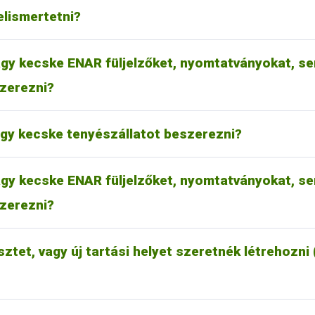
emhez csatolt okmánybélyeg formájában 2200 Ft illetéket kell 
elismertetni?
Egyesülete
letesen megtalálhatók
www.enar.hu
web oldalon, az adott állatf
gy kecske ENAR füljelzőket, nyomtatványokat, ser
2.200 Ft-os okmánybélyeggel kell ellátni.
zerezni?
ő Szövetség
agy kecske tenyészállatot beszerezni?
letesen megtalálhatók
www.enar.hu
web oldalon, az adott állatf
gy kecske ENAR füljelzőket, nyomtatványokat, ser
2.200 Ft-os okmánybélyeggel kell ellátni.
zerezni?
ásának feltételeit a tartási helyek, a tenyészetek és az ezekkel
zet Információs rendszer; TIR) szóló 119/2007. (X.18.) FVM rend
, a bejelentés bizonylatai, útmutatók) a
www.enar.hu
WEB oldalo
sztet, vagy új tartási helyet szeretnék létrehozni 
endelet határozza meg, jelenleg ez az összeg elvégzett mintánké