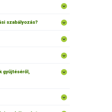
zatokban foglaltaknak.
ogyasztásra kerülhet.
/2008/EK bizottsági rendelet, amely a
ől szóló 1995. évi XCI. törvény mellett
let magyarországi megfeleltetése
ási szabályozás?
ok Egységes Nyilvántartási és
ova eredetét, tulajdonjogát,
 nyilvántartó rendszer, amely a
atósági bizonyítvány.
ejlesztési miniszter 15 országos
ett lófajták fenntartásának jogával.
fogadható szabályait, amelyek alapján
ási és származási adatokhoz juthasson.
 gyűjtéséről,
 értékesíteni;
gelőzni;
tsági határozat írta elő 2008. évig. A
zatokban foglaltaknak.
/2008/EK bizottsági rendelet, amely a
ől szóló 1995. évi XCI. törvény mellett
let magyarországi megfeleltetése