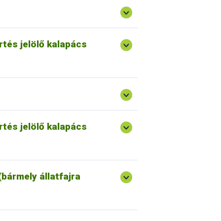
lerónia.
ajnak megfelelő ikonra kattintva. A
tés jelölő kalapács
ajnak megfelelő ikonra kattintva. A
tés jelölő kalapács
 kapcsolatos egyes adatok országos
elet írja elő. Az ezzel kapcsoaltos
n A „TIR- Tenyészetek” feliratú ikonra
(bármely állatfajra
nt 10. 000 Ft.