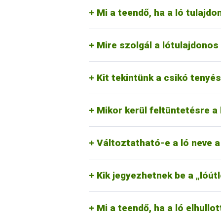
adataival kitöltött lótulajdonos nyi
A lóútlevél hatósági bizonyítvány 
Mi a teendő, ha a ló tulajd
A lóútlevél 1-6. oldalai a ló hitel
része az okmánynak, funkciójában mé
a tulajdonos a lóútlevél átvételek
lótulajdonosnak magánál tartania, u
Országos Szövetsége (MLOSZ) illeté
önmagában nem, csak ezzel a betétl
Lóútlevél Iroda gondoskodik az eset
Mire szolgál a lótulajdonos
A lóútlevél kiadásakor a lódiagram 
bélyegzővel ellátott szakértők jogo
A ló tenyésztőjének azt tekintjük,
Kit tekintünk a csikó tenyé
lódiagram a ló azonosításakor (ver
A lóútlevélben a ló fajtája csak ab
arról, hogy a lódiagramba berajzol
és ily módon az illetékes lótenyész
MgSzH Lótenyésztési Osztályán kér
lappal bővített útlevél) esetében a f
A nemzetközi szabályoknak megfelel
Mikor kerül feltüntetésre a 
A ló ivartalanításának bejegyzésére
a jelenlegi névnek vagy az új név 
haladhatja meg a 30 karakteres hos
A tenyésztési információk, valamint
Lóútlevél Irodájánál kell kérelmezni
tenni.
Változtatható-e a ló neve a
A sport információk részére szolgá
Amennyiben a ló elhullott vagy kén
Lóútlevél Iroda részére vissza kell 
Az állatorvosi azonosítások és keze
visszaadja az utolsó bejegyzett lót
Kik jegyezhetnek be a „lóút
Vágóhídon történt levágás esetén a 
Lóútlevél Iroda részére megküldje.
Mi a teendő, ha a ló elhullot