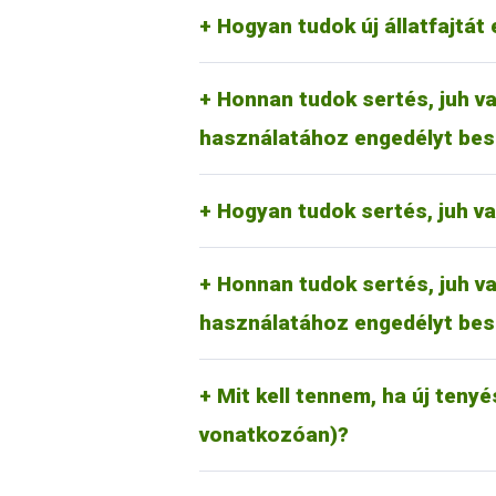
megfelelően a kérelmezőnek a kérel
RA-SE Genetics Kft.
Hogyan tudok új állatfajtát 
UBM Genetics Kft.
Mangalicatenyésztők Országos 
Az erre vonatkozó tudnivalók rész
Honnan tudok sertés, juh va
jelölőkalapács használati kérelmet 
használatához engedélyt bes
Juh és kecske esetében:
Magyar Juh- és Kecsketenyészt
Hogyan tudok sertés, juh v
Az erre vonatkozó tudnivalók rész
Honnan tudok sertés, juh va
jelölőkalapács használati kérelmet 
használatához engedélyt bes
Új tenyészet, tartási hely létrehoz
nyilvántartási rendszeréről (Tenyés
tudnivalókat (általános információk
Mit kell tennem, ha új tenyé
kattintva lehet elérni.
vonatkozóan)?
Ezt a mindenkor hatályos díjtétel r