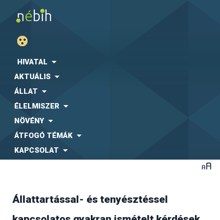
HIVATAL
AKTUÁLIS
ÁLLAT
ÉLELMISZER
NÖVÉNY
ÁTFOGÓ TÉMÁK
KAPCSOLAT
Állattartással- és tenyésztéssel
A jelenlegi ellátó rendszer az un. egy beszállítós
kapcsolatos gyakran ismételt kérdések