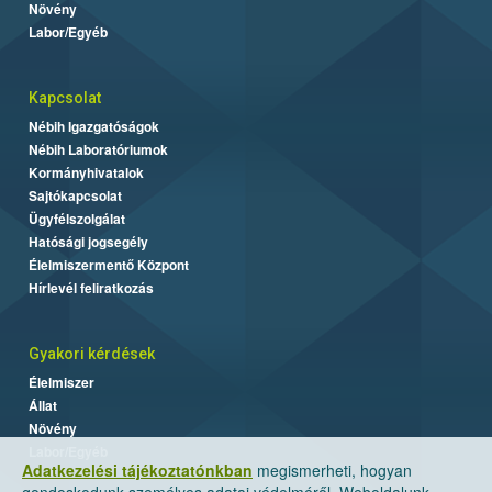
Növény
Labor/Egyéb
Kapcsolat
Nébih Igazgatóságok
Nébih Laboratóriumok
Kormányhivatalok
Sajtókapcsolat
Ügyfélszolgálat
Hatósági jogsegély
Élelmiszermentő Központ
Hírlevél feliratkozás
Gyakori kérdések
Élelmiszer
Állat
Növény
Labor/Egyéb
Adatkezelési tájékoztatónkban
megismerheti, hogyan