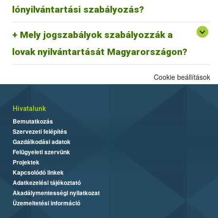
megfeleltetése jelenleg zajlik.
lónyilvántartási szabályozás?
29/2000. (VI. 9.) FVM rendelet és az azt módosító
Mely jogszabályok szabályozzák a
64/2003 (VI. 16.) FVM rendelet az egyes állatfajok
Egységes Nyilvántartási és Azonosítási Rendszeréről.
lovak nyilvántartását Magyarországon?
Cookie beállítások
Hivatalunk
Bemutatkozás
Szervezeti felépítés
Gazdálkodási adatok
Felügyeleti szervünk
Projektek
Kapcsolódó linkek
Adatkezelési tájékoztató
Akadálymentességi nyilatkozat
Üzemeltetési információ