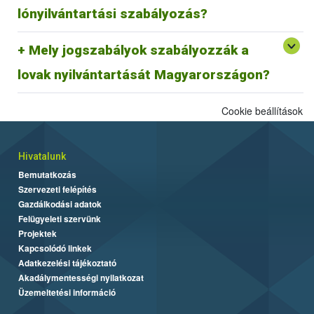
megfeleltetése jelenleg zajlik.
lónyilvántartási szabályozás?
29/2000. (VI. 9.) FVM rendelet és az azt módosító
Mely jogszabályok szabályozzák a
64/2003 (VI. 16.) FVM rendelet az egyes állatfajok
Egységes Nyilvántartási és Azonosítási Rendszeréről.
lovak nyilvántartását Magyarországon?
Cookie beállítások
Hivatalunk
Bemutatkozás
Szervezeti felépítés
Gazdálkodási adatok
Felügyeleti szervünk
Projektek
Kapcsolódó linkek
Adatkezelési tájékoztató
Akadálymentességi nyilatkozat
Üzemeltetési információ