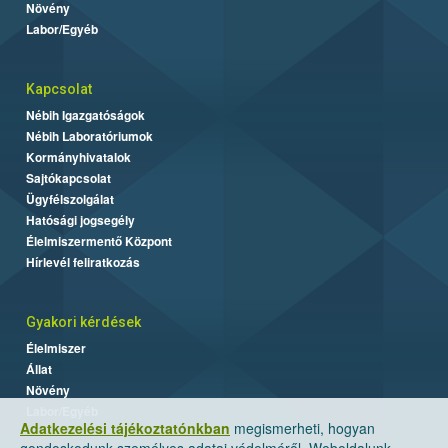
Növény
Labor/Egyéb
Kapcsolat
Nébih Igazgatóságok
Nébih Laboratóriumok
Kormányhivatalok
Sajtókapcsolat
Ügyfélszolgálat
Hatósági jogsegély
Élelmiszermentő Központ
Hírlevél feliratkozás
Gyakori kérdések
Élelmiszer
Állat
Növény
Labor/Egyéb
Adatkezelési tájékoztatónkban
megismerheti, hogyan