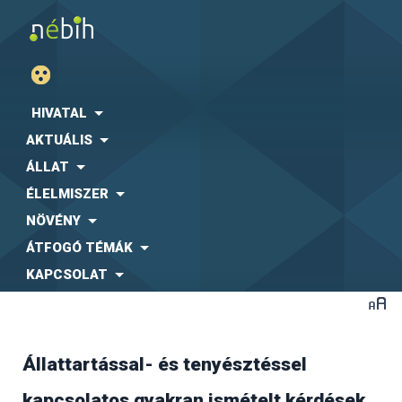
HIVATAL
AKTUÁLIS
ÁLLAT
ÉLELMISZER
NÖVÉNY
ÁTFOGÓ TÉMÁK
KAPCSOLAT
Állattartással- és tenyésztéssel
A jelenlegi ellátó rendszer az un. egy beszállítós
kapcsolatos gyakran ismételt kérdések