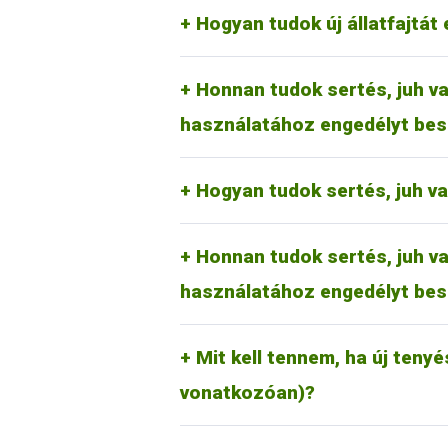
megfelelően a kérelmezőnek a kérel
RA-SE Genetics Kft.
Hogyan tudok új állatfajtát 
UBM Genetics Kft.
Mangalicatenyésztők Országos 
Az erre vonatkozó tudnivalók rész
Honnan tudok sertés, juh va
jelölőkalapács használati kérelmet 
használatához engedélyt bes
Juh és kecske esetében:
Magyar Juh- és Kecsketenyészt
Hogyan tudok sertés, juh v
Az erre vonatkozó tudnivalók rész
Honnan tudok sertés, juh va
jelölőkalapács használati kérelmet 
használatához engedélyt bes
Új tenyészet, tartási hely létrehoz
nyilvántartási rendszeréről (Tenyés
tudnivalókat (általános információk
Mit kell tennem, ha új tenyé
kattintva lehet elérni.
vonatkozóan)?
Ezt a mindenkor hatályos díjtétel r