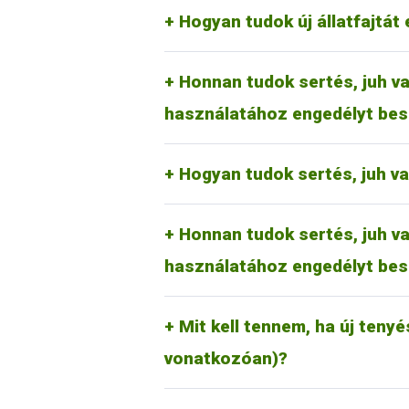
megfelelően a kérelmezőnek a kérel
RA-SE Genetics Kft.
Hogyan tudok új állatfajtát 
UBM Genetics Kft.
Mangalicatenyésztők Országos 
Az erre vonatkozó tudnivalók rész
Honnan tudok sertés, juh va
jelölőkalapács használati kérelmet 
használatához engedélyt bes
Juh és kecske esetében:
Magyar Juh- és Kecsketenyészt
Hogyan tudok sertés, juh v
Az erre vonatkozó tudnivalók rész
Honnan tudok sertés, juh va
jelölőkalapács használati kérelmet 
használatához engedélyt bes
Új tenyészet, tartási hely létrehoz
nyilvántartási rendszeréről (Tenyés
tudnivalókat (általános információk
Mit kell tennem, ha új tenyé
kattintva lehet elérni.
vonatkozóan)?
Ezt a mindenkor hatályos díjtétel r