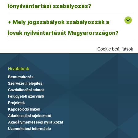
megfeleltetése jelenleg zajlik.
lónyilvántartási szabályozás?
29/2000. (VI. 9.) FVM rendelet és az azt módosító
Mely jogszabályok szabályozzák a
64/2003 (VI. 16.) FVM rendelet az egyes állatfajok
Egységes Nyilvántartási és Azonosítási Rendszeréről.
lovak nyilvántartását Magyarországon?
Cookie beállítások
Hivatalunk
Bemutatkozás
Szervezeti felépítés
Gazdálkodási adatok
Felügyeleti szervünk
Projektek
Kapcsolódó linkek
Adatkezelési tájékoztató
Akadálymentességi nyilatkozat
Üzemeltetési információ