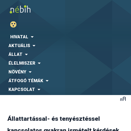
HIVATAL
AKTUÁLIS
ÁLLAT
ÉLELMISZER
NÖVÉNY
ÁTFOGÓ TÉMÁK
KAPCSOLAT
Állattartással- és tenyésztéssel
A jelenlegi ellátó rendszer az un. egy beszállítós
kapcsolatos gyakran ismételt kérdések