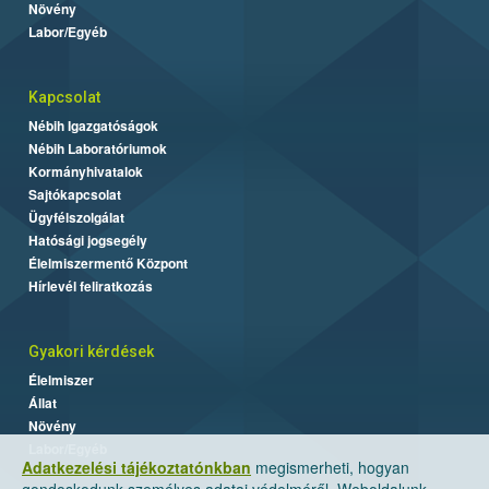
Növény
Labor/Egyéb
Kapcsolat
Nébih Igazgatóságok
Nébih Laboratóriumok
Kormányhivatalok
Sajtókapcsolat
Ügyfélszolgálat
Hatósági jogsegély
Élelmiszermentő Központ
Hírlevél feliratkozás
Gyakori kérdések
Élelmiszer
Állat
Növény
Labor/Egyéb
Adatkezelési tájékoztatónkban
megismerheti, hogyan