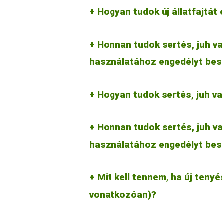
megfelelően a kérelmezőnek a kérel
RA-SE Genetics Kft.
Hogyan tudok új állatfajtát 
UBM Genetics Kft.
Mangalicatenyésztők Országos 
Az erre vonatkozó tudnivalók rész
Honnan tudok sertés, juh va
jelölőkalapács használati kérelmet 
használatához engedélyt bes
Juh és kecske esetében:
Magyar Juh- és Kecsketenyészt
Hogyan tudok sertés, juh v
Az erre vonatkozó tudnivalók rész
Honnan tudok sertés, juh va
jelölőkalapács használati kérelmet 
használatához engedélyt bes
Új tenyészet, tartási hely létrehoz
nyilvántartási rendszeréről (Tenyés
tudnivalókat (általános információk
Mit kell tennem, ha új tenyé
kattintva lehet elérni.
vonatkozóan)?
Ezt a mindenkor hatályos díjtétel r