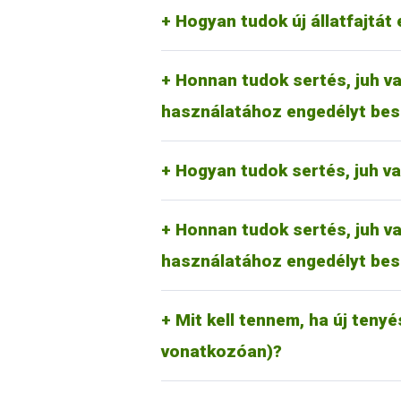
megfelelően a kérelmezőnek a kérel
RA-SE Genetics Kft.
Hogyan tudok új állatfajtát 
UBM Genetics Kft.
Mangalicatenyésztők Országos 
Az erre vonatkozó tudnivalók rész
Honnan tudok sertés, juh va
jelölőkalapács használati kérelmet 
használatához engedélyt bes
Juh és kecske esetében:
Magyar Juh- és Kecsketenyészt
Hogyan tudok sertés, juh v
Az erre vonatkozó tudnivalók rész
Honnan tudok sertés, juh va
jelölőkalapács használati kérelmet 
használatához engedélyt bes
Új tenyészet, tartási hely létrehoz
nyilvántartási rendszeréről (Tenyés
tudnivalókat (általános információk
Mit kell tennem, ha új tenyé
kattintva lehet elérni.
vonatkozóan)?
Ezt a mindenkor hatályos díjtétel r