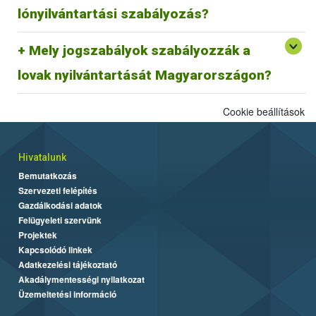
megfeleltetése jelenleg zajlik.
lónyilvántartási szabályozás?
29/2000. (VI. 9.) FVM rendelet és az azt módosító
Mely jogszabályok szabályozzák a
64/2003 (VI. 16.) FVM rendelet az egyes állatfajok
Egységes Nyilvántartási és Azonosítási Rendszeréről.
lovak nyilvántartását Magyarországon?
Cookie beállítások
Hivatalunk
Bemutatkozás
Szervezeti felépítés
Gazdálkodási adatok
Felügyeleti szervünk
Projektek
Kapcsolódó linkek
Adatkezelési tájékoztató
Akadálymentességi nyilatkozat
Üzemeltetési információ