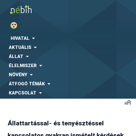
HIVATAL
AKTUÁLIS
ÁLLAT
ÉLELMISZER
NÖVÉNY
ÁTFOGÓ TÉMÁK
KAPCSOLAT
Állattartással- és tenyésztéssel
A jelenlegi ellátó rendszer az un. egy beszállítós
kapcsolatos gyakran ismételt kérdések