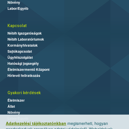
Növény
Labor/Egyéb
Kapcsolat
Nébih Igazgatóságok
Nébih Laboratóriumok
Kormányhivatalok
Sajtókapcsolat
Ügyfélszolgálat
Hatósági jogsegély
Élelmiszermentő Központ
Hírlevél feliratkozás
Gyakori kérdések
Élelmiszer
Állat
Növény
Labor/Egyéb
Adatkezelési tájékoztatónkban
megismerheti, hogyan