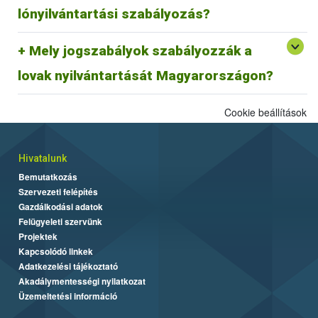
megfeleltetése jelenleg zajlik.
lónyilvántartási szabályozás?
29/2000. (VI. 9.) FVM rendelet és az azt módosító
Mely jogszabályok szabályozzák a
64/2003 (VI. 16.) FVM rendelet az egyes állatfajok
Egységes Nyilvántartási és Azonosítási Rendszeréről.
lovak nyilvántartását Magyarországon?
Cookie beállítások
Hivatalunk
Bemutatkozás
Szervezeti felépítés
Gazdálkodási adatok
Felügyeleti szervünk
Projektek
Kapcsolódó linkek
Adatkezelési tájékoztató
Akadálymentességi nyilatkozat
Üzemeltetési információ