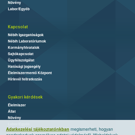
Növény
Labor/Egyéb
Kapcsolat
Nébih Igazgatóságok
Nébih Laboratóriumok
Kormányhivatalok
Sajtókapcsolat
Ügyfélszolgálat
Hatósági jogsegély
Élelmiszermentő Központ
Hírlevél feliratkozás
Gyakori kérdések
Élelmiszer
Állat
Növény
Labor/Egyéb
Adatkezelési tájékoztatónkban
megismerheti, hogyan