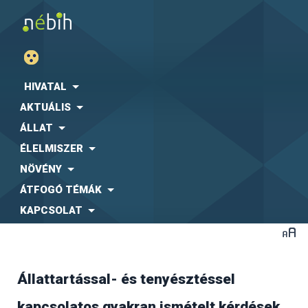
HIVATAL
AKTUÁLIS
ÁLLAT
ÉLELMISZER
NÖVÉNY
ÁTFOGÓ TÉMÁK
KAPCSOLAT
Állattartással- és tenyésztéssel
A jelenlegi ellátó rendszer az un. egy beszállítós
kapcsolatos gyakran ismételt kérdések