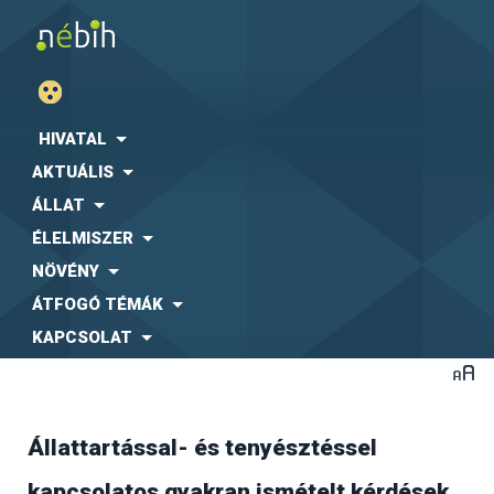
HIVATAL
AKTUÁLIS
ÁLLAT
ÉLELMISZER
NÖVÉNY
ÁTFOGÓ TÉMÁK
KAPCSOLAT
Állattartással- és tenyésztéssel
A jelenlegi ellátó rendszer az un. egy beszállítós
kapcsolatos gyakran ismételt kérdések