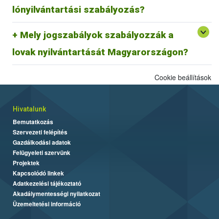
megfeleltetése jelenleg zajlik.
lónyilvántartási szabályozás?
29/2000. (VI. 9.) FVM rendelet és az azt módosító
Mely jogszabályok szabályozzák a
64/2003 (VI. 16.) FVM rendelet az egyes állatfajok
Egységes Nyilvántartási és Azonosítási Rendszeréről.
lovak nyilvántartását Magyarországon?
Cookie beállítások
Hivatalunk
Bemutatkozás
Szervezeti felépítés
Gazdálkodási adatok
Felügyeleti szervünk
Projektek
Kapcsolódó linkek
Adatkezelési tájékoztató
Akadálymentességi nyilatkozat
Üzemeltetési információ