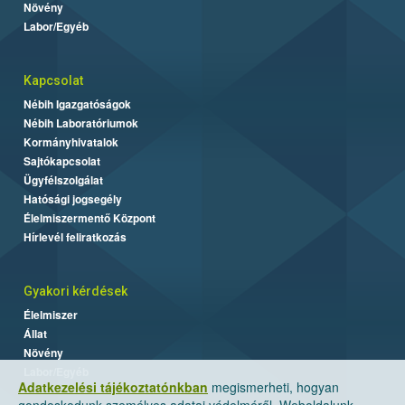
Növény
Labor/Egyéb
Kapcsolat
Nébih Igazgatóságok
Nébih Laboratóriumok
Kormányhivatalok
Sajtókapcsolat
Ügyfélszolgálat
Hatósági jogsegély
Élelmiszermentő Központ
Hírlevél feliratkozás
Gyakori kérdések
Élelmiszer
Állat
Növény
Labor/Egyéb
Adatkezelési tájékoztatónkban
megismerheti, hogyan