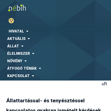
HIVATAL
AKTUÁLIS
ÁLLAT
ÉLELMISZER
NÖVÉNY
ÁTFOGÓ TÉMÁK
KAPCSOLAT
Állattartással- és tenyésztéssel
A jelenlegi ellátó rendszer az un. egy beszállítós
kapcsolatos gyakran ismételt kérdések