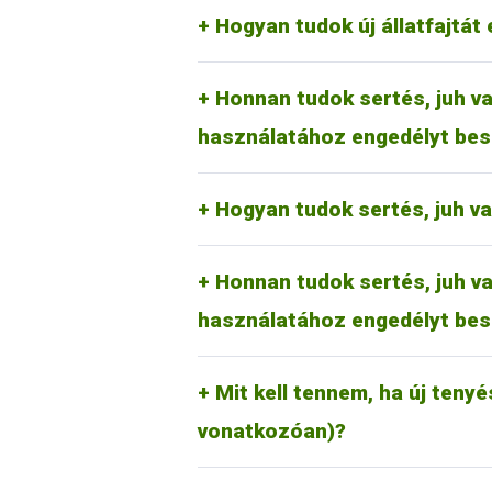
megfelelően a kérelmezőnek a kérel
RA-SE Genetics Kft.
Hogyan tudok új állatfajtát 
UBM Genetics Kft.
Mangalicatenyésztők Országos 
Az erre vonatkozó tudnivalók rész
Honnan tudok sertés, juh va
jelölőkalapács használati kérelmet 
használatához engedélyt bes
Juh és kecske esetében:
Magyar Juh- és Kecsketenyészt
Hogyan tudok sertés, juh v
Az erre vonatkozó tudnivalók rész
Honnan tudok sertés, juh va
jelölőkalapács használati kérelmet 
használatához engedélyt bes
Új tenyészet, tartási hely létrehoz
nyilvántartási rendszeréről (Tenyés
tudnivalókat (általános információk
Mit kell tennem, ha új tenyé
kattintva lehet elérni.
vonatkozóan)?
Ezt a mindenkor hatályos díjtétel r