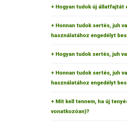
megfelelően a kérelmezőnek a kérel
RA-SE Genetics Kft.
Hogyan tudok új állatfajtát 
UBM Genetics Kft.
Mangalicatenyésztők Országos 
Az erre vonatkozó tudnivalók rész
Honnan tudok sertés, juh va
jelölőkalapács használati kérelmet 
használatához engedélyt bes
Juh és kecske esetében:
Magyar Juh- és Kecsketenyészt
Hogyan tudok sertés, juh v
Az erre vonatkozó tudnivalók rész
Honnan tudok sertés, juh va
jelölőkalapács használati kérelmet 
használatához engedélyt bes
Új tenyészet, tartási hely létrehoz
nyilvántartási rendszeréről (Tenyés
tudnivalókat (általános információk
Mit kell tennem, ha új tenyé
kattintva lehet elérni.
vonatkozóan)?
Ezt a mindenkor hatályos díjtétel r