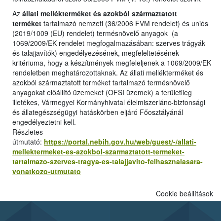
Az
állati mellékterméket és azokból származtatott
terméket
tartalmazó nemzeti (36/2006 FVM rendelet) és uniós
(2019/1009 (EU) rendelet) termésnövelő anyagok (a
1069/2009/EK rendelet megfogalmazásában: szerves trágyák
és talajjavítók) engedélyezésének, megfeleltetésének
kritériuma, hogy a készítmények megfeleljenek a 1069/2009/EK
rendeletben meghatározottaknak. Az állati mellékterméket és
azokból származtatott terméket tartalmazó termésnövelő
anyagokat előállító üzemeket (OFSI üzemek) a területileg
illetékes, Vármegyei Kormányhivatal élelmiszerlánc-biztonsági
és állategészségügyi hatáskörben eljáró Főosztályánál
engedélyeztetni kell.
Részletes
útmutató:
https://portal.nebih.gov.hu/web/guest/-/allati-
mellektermeket-es-azokbol-szarmaztatott-termeket-
tartalmazo-szerves-tragya-es-talajjavito-felhasznalasara-
vonatkozo-utmutato
Cookie beállítások