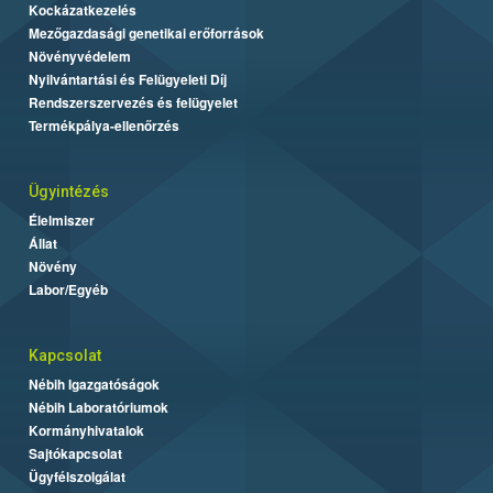
Kockázatkezelés
Mezőgazdasági genetikai erőforrások
Növényvédelem
Nyilvántartási és Felügyeleti Díj
Rendszerszervezés és felügyelet
Termékpálya-ellenőrzés
Ügyintézés
Élelmiszer
Állat
Növény
Labor/Egyéb
Kapcsolat
Nébih Igazgatóságok
Nébih Laboratóriumok
Kormányhivatalok
Sajtókapcsolat
Ügyfélszolgálat