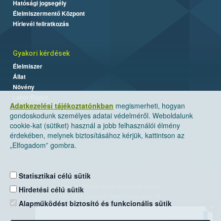
Hatósági jogsegély
Élelmiszermentő Központ
Hírlevél feliratkozás
Gyakori kérdések
Élelmiszer
Állat
Növény
Labor/Egyéb
Adatkezelési tájékoztatónkban
megismerheti, hogyan
gondoskodunk személyes adatai védelméről. Weboldalunk
cookie-kat (sütiket) használ a jobb felhasználói élmény
érdekében, melynek biztosításához kérjük, kattintson az
„Elfogadom” gombra.
Statisztikai célú sütik
Nemzeti Élelmiszerlánc-biztonsági Hivatal
Hirdetési célú sütik
Cím: 1024 Budapest, Keleti Károly utca. 24.
Alapműködést biztosító és funkcionális sütik
×
Levelezési cím: 1525 Budapest. Pf. 30.