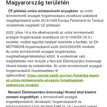
Magyarország területén
-
CE jelölésű uniós termésnövelő anyagként
: az uniós
termésnövelő anyagok forgalmazására vonatkozó szabályok
megállapításáról szóló 2019/1009 Európa Parlamenti és Tanácsi
rendeletnek megfelelő CE jelöléssel.
2022. július 16-a óta alkalmazandó az uniós termésnövelő
anyagok forgalmazását szabályozó 2019/1009/EK (VI.5.)
rendelet, mellyel egyúttal hatályát veszítette a korábbi, az EK-
MŰTRÁGYA forgalmazásáról szóló 2003/2003/EK rendelet.
Az uniós termésnövelő anyagok forgalmazása
megfelelőségértékeléshez kötött. A rendeletnek való
megfeleltetés nem tartozik a Nemzeti Élelmiszerlánc-biztonsági
Hivatal feladat és hatáskörébe. Az uniós termésnövelő anyagok
forgalmazásáról részletesebben itt
tájékozódhat:
https://portal.nebih.gov.hu/-/hatalyba-lepett-
az-unios-termesnovelo-anyagok-forgalmazasat-
szabalyozo-rendelet
-
Nemzeti Élelmiszerlánc-biztonsági Hivatal által kiadott
nemzeti engedéllyel
: a termésnövelő anyagok
engedélyezéséről, tárolásáról, forgalmazásáról és
felhasználásáról szóló 36/2006 FVM (V. 18.) rendelet szerint