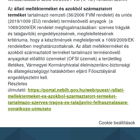
Az
állati mellékterméket és azokból származtatott
terméket
tartalmazó nemzeti (36/2006 FVM rendelet) és uniós
(2019/1009 (EU) rendelet) termésnövelő anyagok (a
1069/2009/EK rendelet megfogalmazásában: szerves trágyák
és talajjavítók) engedélyezésének, megfeleltetésének
kritériuma, hogy a készítmények megfeleljenek a 1069/2009/EK
rendeletben meghatározottaknak. Az állati mellékterméket és
azokból származtatott terméket tartalmazó termésnövelő
anyagokat előállító üzemeket (OFSI üzemek) a területileg
illetékes, Vármegyei Kormányhivatal élelmiszerlánc-biztonsági
és állategészségügyi hatáskörben eljáró Főosztályánál
engedélyeztetni kell.
Részletes
útmutató:
https://portal.nebih.gov.hu/web/guest/-/allati-
mellektermeket-es-azokbol-szarmaztatott-termeket-
tartalmazo-szerves-tragya-es-talajjavito-felhasznalasara-
vonatkozo-utmutato
Cookie beállítások