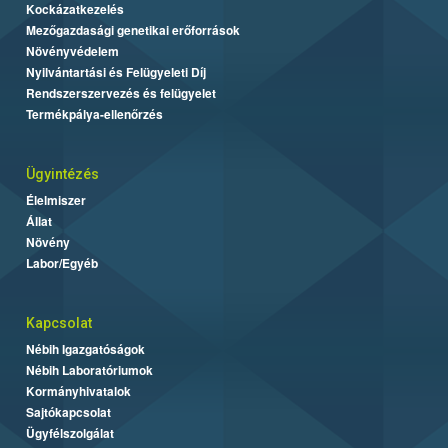
Kockázatkezelés
Mezőgazdasági genetikai erőforrások
Növényvédelem
Nyilvántartási és Felügyeleti Díj
Rendszerszervezés és felügyelet
Termékpálya-ellenőrzés
Ügyintézés
Élelmiszer
Állat
Növény
Labor/Egyéb
Kapcsolat
Nébih Igazgatóságok
Nébih Laboratóriumok
Kormányhivatalok
Sajtókapcsolat
Ügyfélszolgálat