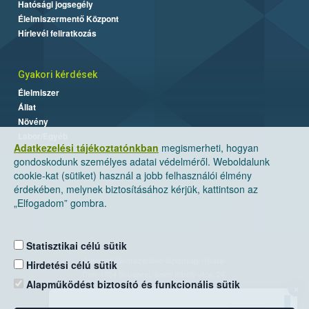
Hatósági jogsegély
Élelmiszermentő Központ
Hírlevél feliratkozás
Gyakori kérdések
Élelmiszer
Állat
Növény
Labor/Egyéb
Adatkezelési tájékoztatónkban
megismerheti, hogyan
gondoskodunk személyes adatai védelméről. Weboldalunk
cookie-kat (sütiket) használ a jobb felhasználói élmény
érdekében, melynek biztosításához kérjük, kattintson az
„Elfogadom” gombra.
Statisztikai célú sütik
Nemzeti Élelmiszerlánc-biztonsági Hivatal
Hirdetési célú sütik
Cím: 1024 Budapest, Keleti Károly utca. 24.
Alapműködést biztosító és funkcionális sütik
×
Levelezési cím: 1525 Budapest. Pf. 30.