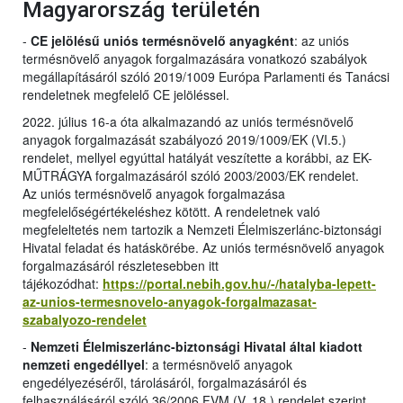
Magyarország területén
-
CE jelölésű uniós termésnövelő anyagként
: az uniós
termésnövelő anyagok forgalmazására vonatkozó szabályok
megállapításáról szóló 2019/1009 Európa Parlamenti és Tanácsi
rendeletnek megfelelő CE jelöléssel.
2022. július 16-a óta alkalmazandó az uniós termésnövelő
anyagok forgalmazását szabályozó 2019/1009/EK (VI.5.)
rendelet, mellyel egyúttal hatályát veszítette a korábbi, az EK-
MŰTRÁGYA forgalmazásáról szóló 2003/2003/EK rendelet.
Az uniós termésnövelő anyagok forgalmazása
megfelelőségértékeléshez kötött. A rendeletnek való
megfeleltetés nem tartozik a Nemzeti Élelmiszerlánc-biztonsági
Hivatal feladat és hatáskörébe. Az uniós termésnövelő anyagok
forgalmazásáról részletesebben itt
tájékozódhat:
https://portal.nebih.gov.hu/-/hatalyba-lepett-
az-unios-termesnovelo-anyagok-forgalmazasat-
szabalyozo-rendelet
-
Nemzeti Élelmiszerlánc-biztonsági Hivatal által kiadott
nemzeti engedéllyel
: a termésnövelő anyagok
engedélyezéséről, tárolásáról, forgalmazásáról és
felhasználásáról szóló 36/2006 FVM (V. 18.) rendelet szerint