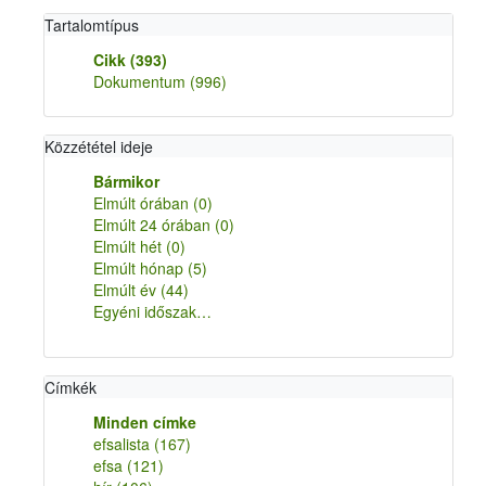
Tartalomtípus
Cikk
(393)
Dokumentum
(996)
Közzététel ideje
Bármikor
Elmúlt órában
(0)
Elmúlt 24 órában
(0)
Elmúlt hét
(0)
Elmúlt hónap
(5)
Elmúlt év
(44)
Egyéni időszak…
Címkék
Minden címke
efsalista
(167)
efsa
(121)