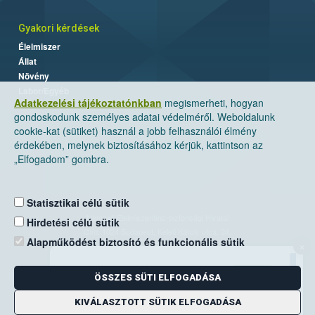
Gyakori kérdések
Élelmiszer
Állat
Növény
Labor/Egyéb
Adatkezelési tájékoztatónkban
megismerheti, hogyan
gondoskodunk személyes adatai védelméről. Weboldalunk
cookie-kat (sütiket) használ a jobb felhasználói élmény
érdekében, melynek biztosításához kérjük, kattintson az
„Elfogadom” gombra.
Statisztikai célú sütik
Nemzeti Élelmiszerlánc-biztonsági Hivatal
Hirdetési célú sütik
Cím: 1024 Budapest, Keleti Károly utca. 24.
Alapműködést biztosító és funkcionális sütik
×
Levelezési cím: 1525 Budapest. Pf. 30.
ÖSSZES SÜTI ELFOGADÁSA
E-mail:
ugyfelszolgalat@nebih.gov.hu
Zöld szám: 06-80/263-244
KIVÁLASZTOTT SÜTIK ELFOGADÁSA
Telefon: 06-1/ 336-9000