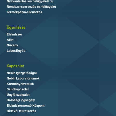
Nyilvántartási és Felügyeleti Díj
Rendszerszervezés és felügyelet
Termékpálya-ellenőrzés
Ügyintézés
Élelmiszer
Állat
Növény
Labor/Egyéb
Kapcsolat
Nébih Igazgatóságok
Nébih Laboratóriumok
Kormányhivatalok
Sajtókapcsolat
Ügyfélszolgálat
Hatósági jogsegély
Élelmiszermentő Központ
Hírlevél feliratkozás