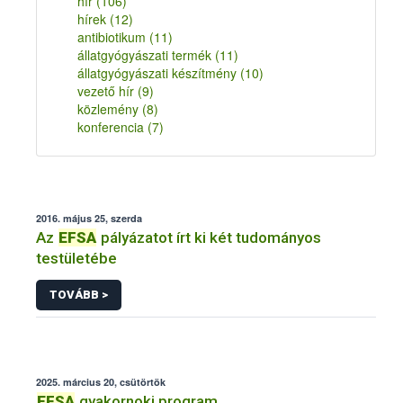
hír
(106)
hírek
(12)
antibiotikum
(11)
állatgyógyászati termék
(11)
állatgyógyászati készítmény
(10)
vezető hír
(9)
közlemény
(8)
konferencia
(7)
2016. május 25, szerda
Az
EFSA
pályázatot írt ki két tudományos
testületébe
TOVÁBB >
2025. március 20, csütörtök
EFSA
gyakornoki program