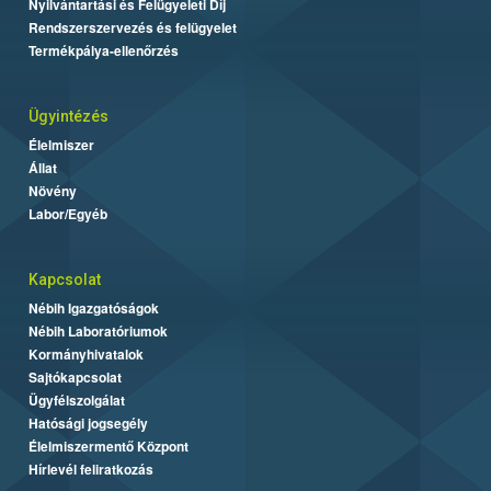
Nyilvántartási és Felügyeleti Díj
Rendszerszervezés és felügyelet
Termékpálya-ellenőrzés
Ügyintézés
Élelmiszer
Állat
Növény
Labor/Egyéb
Kapcsolat
Nébih Igazgatóságok
Nébih Laboratóriumok
Kormányhivatalok
Sajtókapcsolat
Ügyfélszolgálat
Hatósági jogsegély
Élelmiszermentő Központ
Hírlevél feliratkozás