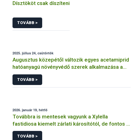
Dísztököt csak díszíteni
TOVÁBB >
2025. július 24, csütörtök
Augusztus közepétől változik egyes acetamiprid
hatóanyagú növényvédő szerek alkalmazása a
határérték csökkentése miatt
TOVÁBB >
2026. január 19, hétfő
Továbbra is mentesek vagyunk a Xylella
fastidiosa kiemelt zárlati károsítótól, de fontos a
megelőzés
TOVÁBB >