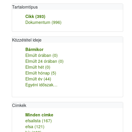
Tartalomtípus
Cikk
(393)
Dokumentum
(996)
Közzététel ideje
Bármikor
Elmúlt órában
(0)
Elmúlt 24 órában
(0)
Elmúlt hét
(0)
Elmúlt hónap
(5)
Elmúlt év
(44)
Egyéni időszak…
Címkék
Minden címke
efsalista
(167)
efsa
(121)