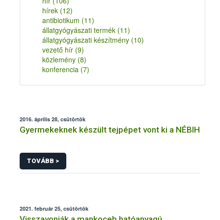
hír
(106)
hírek
(12)
antibiotikum
(11)
állatgyógyászati termék
(11)
állatgyógyászati készítmény
(10)
vezető hír
(9)
közlemény
(8)
konferencia
(7)
2016. április 28, csütörtök
Gyermekeknek készült tejpépet vont ki a NÉBIH
TOVÁBB >
2021. február 25, csütörtök
Visszavonják a mankoceb hatóanyagú