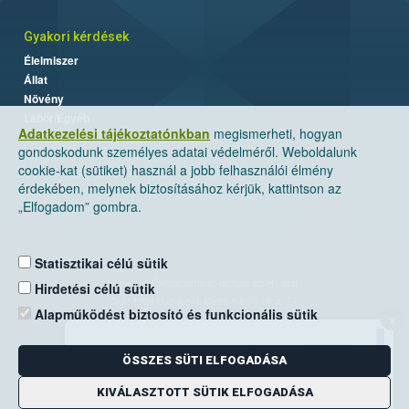
Gyakori kérdések
Élelmiszer
Állat
Növény
Labor/Egyéb
Adatkezelési tájékoztatónkban
megismerheti, hogyan
gondoskodunk személyes adatai védelméről. Weboldalunk
cookie-kat (sütiket) használ a jobb felhasználói élmény
érdekében, melynek biztosításához kérjük, kattintson az
„Elfogadom” gombra.
Statisztikai célú sütik
Nemzeti Élelmiszerlánc-biztonsági Hivatal
Hirdetési célú sütik
Cím: 1024 Budapest, Keleti Károly utca. 24.
Alapműködést biztosító és funkcionális sütik
×
Levelezési cím: 1525 Budapest. Pf. 30.
ÖSSZES SÜTI ELFOGADÁSA
E-mail:
ugyfelszolgalat@nebih.gov.hu
Zöld szám: 06-80/263-244
KIVÁLASZTOTT SÜTIK ELFOGADÁSA
Telefon: 06-1/ 336-9000